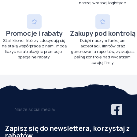
naszej własnej logistyce.
Promocje i rabaty
Zakupy pod kontrolą
Stali klienci, którzy zdecydują się
Dzięki naszym funkcjom
na stałą współpracę z nami, mogą
akceptacji, limitów oraz
liczyć na atrakcyjne promocje i
generowania raportów, zyskujesz
specjalne rabaty.
pełną kontrolę nad wydatkami
swojej firmy.
Nasze social media:
Zapisz się do newslettera, korzystaj z
rabatów