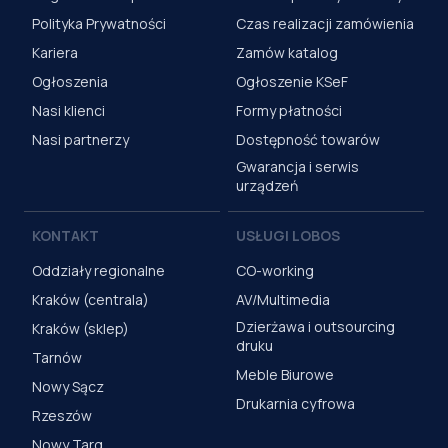
Polityka Prywatności
Czas realizacji zamówienia
Kariera
Zamów katalog
Ogłoszenia
Ogłoszenie KSeF
Nasi klienci
Formy płatności
Nasi partnerzy
Dostępność towarów
Gwarancja i serwis
urządzeń
KONTAKT
USŁUGI LOBOS
Oddziały regionalne
CO-working
Kraków (centrala)
AV/Multimedia
Dzierżawa i outsourcing
Kraków (sklep)
druku
Tarnów
Meble Biurowe
Nowy Sącz
Drukarnia cyfrowa
Rzeszów
Nowy Targ