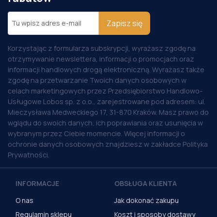
Zapisz się
Korzystając z formularza subskrypcji, wyrażasz zgodę na
otrzymywanie newslettera, informacji o promocjach oraz
informacji handlowych drogą elektroniczną. Wyrażasz także
zgodę na przetwarzanie Twoich danych osobowych w
celach marketingowych przez Przedsiębiorstwo Handlowo-
Usługowe Lobos sp. z o.o., zarejestrowane pod adresem: ul.
Mieczysława Medweckiego 17, 31-870 Kraków. Masz prawo do
wglądu do swoich danych, ich poprawiania oraz usunięcia w
wybranym przez Ciebie momencie. Więcej informacji o
ochronie danych osobowych znajdziesz w zakładce Polityka
Prywatności.
INFORMACJE
OBSŁUGA KLIENTA
O nas
Jak dokonać zakupu
Regulamin sklepu
Koszt i sposoby dostawy