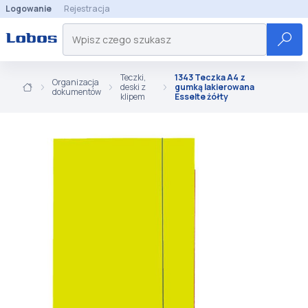
Logowanie
Rejestracja
Teczki,
1343 Teczka A4 z
Organizacja
deski z
gumką lakierowana
dokumentów
klipem
Esselte żółty