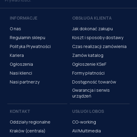
INFORMACJE
OBSŁUGA KLIENTA
O nas
Jak dokonać zakupu
Regulamin sklepu
Koszt i sposoby dostawy
Polityka Prywatności
Czas realizacji zamówienia
Kariera
Zamów katalog
Ogłoszenia
Ogłoszenie KSeF
Nasi klienci
Formy płatności
Nasi partnerzy
Dostępność towarów
Gwarancja i serwis
urządzeń
KONTAKT
USŁUGI LOBOS
Oddziały regionalne
CO-working
Kraków (centrala)
AV/Multimedia