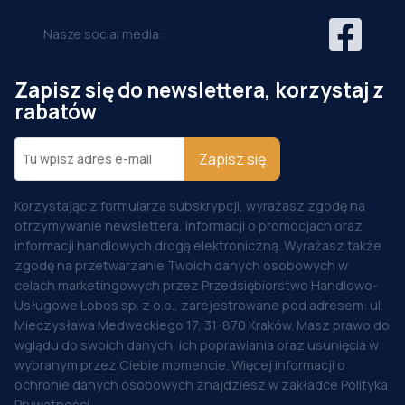
Nasze social media:
Zapisz się do newslettera, korzystaj z
rabatów
Zapisz się
Korzystając z formularza subskrypcji, wyrażasz zgodę na
otrzymywanie newslettera, informacji o promocjach oraz
informacji handlowych drogą elektroniczną. Wyrażasz także
zgodę na przetwarzanie Twoich danych osobowych w
celach marketingowych przez Przedsiębiorstwo Handlowo-
Usługowe Lobos sp. z o.o., zarejestrowane pod adresem: ul.
Mieczysława Medweckiego 17, 31-870 Kraków. Masz prawo do
wglądu do swoich danych, ich poprawiania oraz usunięcia w
wybranym przez Ciebie momencie. Więcej informacji o
ochronie danych osobowych znajdziesz w zakładce Polityka
Prywatności.