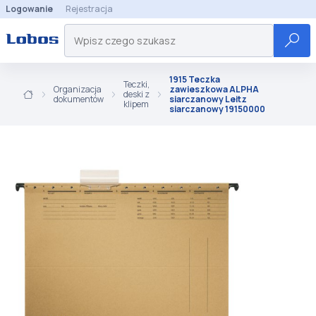
Logowanie
Rejestracja
1915 Teczka
Teczki,
Organizacja
zawieszkowa ALPHA
deski z
dokumentów
siarczanowy Leitz
klipem
siarczanowy 19150000