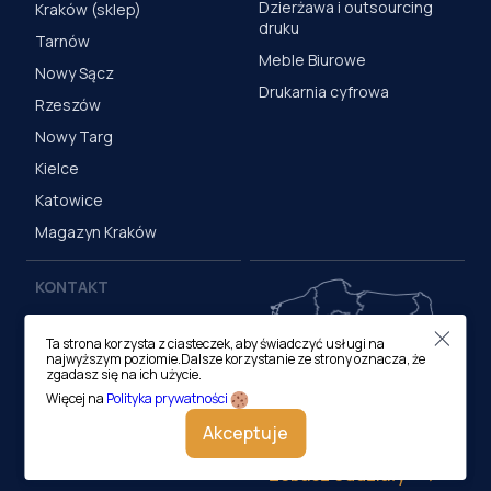
Dzierżawa i outsourcing
Kraków (sklep)
druku
Tarnów
Meble Biurowe
Nowy Sącz
Drukarnia cyfrowa
Rzeszów
Nowy Targ
Kielce
Katowice
Magazyn Kraków
KONTAKT
Centrala (Kraków)
Ta strona korzysta z ciasteczek, aby świadczyć usługi na
ul. M. Medweckiego 17, 31-
najwyższym poziomie.Dalsze korzystanie ze strony oznacza, że
870 Kraków
zgadasz się na ich użycie.
tel.:
12 413 20 00
Więcej na
Polityka prywatności
e-mail:
biuro@lobos.pl
Akceptuje
Zobacz oddziały