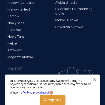
Kraków (centrala)
AV/Multimedia
Dzierżawa i outsourcing
Kraków (sklep)
druku
Tarnów
Meble Biurowe
Nowy Sącz
Drukarnia cyfrowa
Rzeszów
Nowy Targ
Kielce
Katowice
Magazyn Kraków
KONTAKT
Centrala (Kraków)
Ta strona korzysta z ciasteczek, aby świadczyć usługi na
ul. M. Medweckiego 17, 31-
najwyższym poziomie.Dalsze korzystanie ze strony oznacza, że
870 Kraków
zgadasz się na ich użycie.
tel.:
12 413 20 00
Więcej na
Polityka prywatności
e-mail:
biuro@lobos.pl
Akceptuje