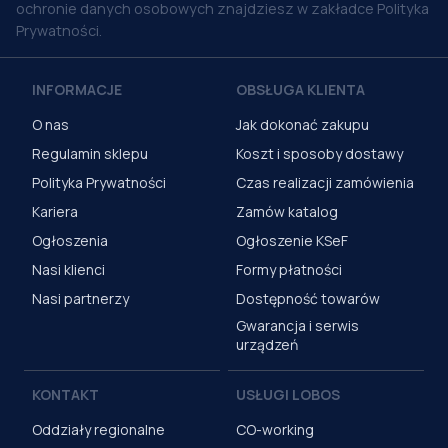
ochronie danych osobowych znajdziesz w zakładce Polityka
Prywatności.
INFORMACJE
OBSŁUGA KLIENTA
O nas
Jak dokonać zakupu
Regulamin sklepu
Koszt i sposoby dostawy
Polityka Prywatności
Czas realizacji zamówienia
Kariera
Zamów katalog
Ogłoszenia
Ogłoszenie KSeF
Nasi klienci
Formy płatności
Nasi partnerzy
Dostępność towarów
Gwarancja i serwis
urządzeń
KONTAKT
USŁUGI LOBOS
Oddziały regionalne
CO-working