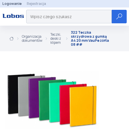
Logowanie
Rejestracja
322 Teczka
Teczki,
Organizacja
skrzydłowa z gumką
deski z
dokumentów
A4 20 mm VauPe żółta
klipem
08 ##