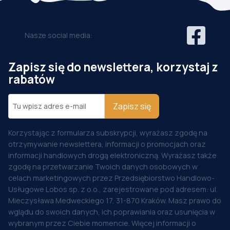
Nasze social media:
Zapisz się do newslettera, korzystaj z
rabatów
Zapisz się
Korzystając z formularza subskrypcji, wyrażasz zgodę na
otrzymywanie newslettera, informacji o promocjach oraz
informacji handlowych drogą elektroniczną. Wyrażasz także
zgodę na przetwarzanie Twoich danych osobowych w
celach marketingowych przez Przedsiębiorstwo Handlowo-
Usługowe Lobos sp. z o.o., zarejestrowane pod adresem: ul.
Mieczysława Medweckiego 17, 31-870 Kraków. Masz prawo do
wglądu do swoich danych, ich poprawiania oraz usunięcia w
wybranym przez Ciebie momencie. Więcej informacji o