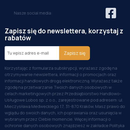
Nasze social media:
Zapisz się do newslettera, korzystaj z
rabatów
Zapisz się
Korzystając z formularza subskrypcji, wyrażasz zgodę na
otrzymywanie newslettera, informacji o promocjach oraz
informacji handlowych drogą elektroniczną. Wyrażasz także
zgodę na przetwarzanie Twoich danych osobowych w
celach marketingowych przez Przedsiębiorstwo Handlowo-
Usługowe Lobos sp. z o.o., zarejestrowane pod adresem: ul.
Mieczysława Medweckiego 17, 31-870 Kraków. Masz prawo do
wglądu do swoich danych, ich poprawiania oraz usunięcia w
wybranym przez Ciebie momencie. Więcej informacji o
ochronie danych osobowych znajdziesz w zakładce Polityka