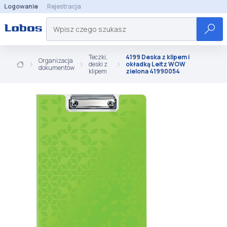
Logowanie
Rejestracja
Teczki,
4199 Deska z klipem i
Organizacja
deski z
okładką Leitz WOW
dokumentów
klipem
zielona 41990054