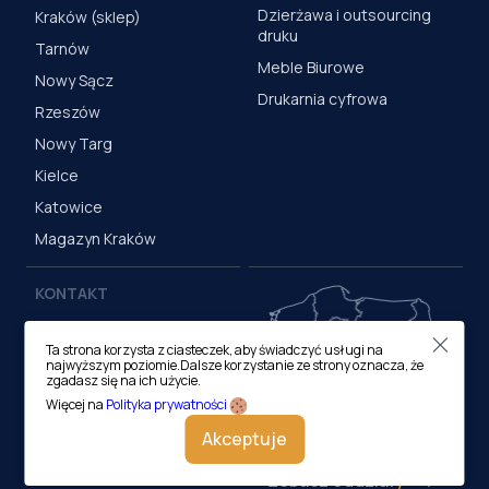
Dzierżawa i outsourcing
Kraków (sklep)
druku
Tarnów
Meble Biurowe
Nowy Sącz
Drukarnia cyfrowa
Rzeszów
Nowy Targ
Kielce
Katowice
Magazyn Kraków
KONTAKT
Centrala (Kraków)
Ta strona korzysta z ciasteczek, aby świadczyć usługi na
ul. M. Medweckiego 17, 31-
najwyższym poziomie.Dalsze korzystanie ze strony oznacza, że
870 Kraków
zgadasz się na ich użycie.
tel.:
12 413 20 00
Więcej na
Polityka prywatności
e-mail:
biuro@lobos.pl
Akceptuje
Zobacz oddziały