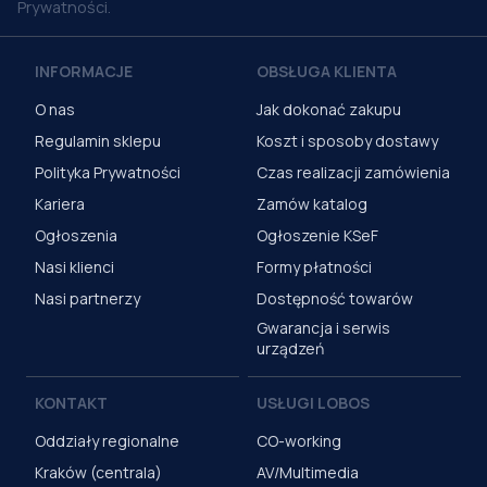
Prywatności.
INFORMACJE
OBSŁUGA KLIENTA
O nas
Jak dokonać zakupu
Regulamin sklepu
Koszt i sposoby dostawy
Polityka Prywatności
Czas realizacji zamówienia
Kariera
Zamów katalog
Ogłoszenia
Ogłoszenie KSeF
Nasi klienci
Formy płatności
Nasi partnerzy
Dostępność towarów
Gwarancja i serwis
urządzeń
KONTAKT
USŁUGI LOBOS
Oddziały regionalne
CO-working
Kraków (centrala)
AV/Multimedia