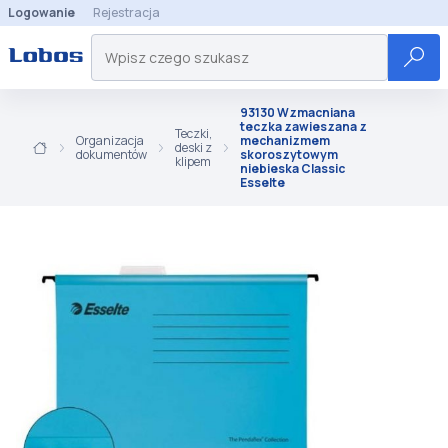
Logowanie
Rejestracja
93130 Wzmacniana
teczka zawieszana z
Teczki,
Organizacja
mechanizmem
deski z
dokumentów
skoroszytowym
klipem
niebieska Classic
Esselte