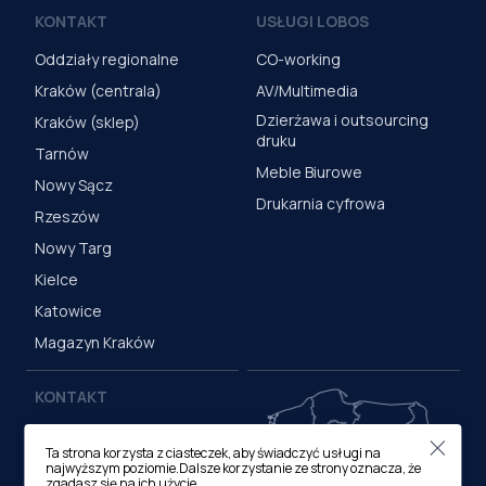
KONTAKT
USŁUGI LOBOS
Oddziały regionalne
CO-working
Kraków (centrala)
AV/Multimedia
Dzierżawa i outsourcing
Kraków (sklep)
druku
Tarnów
Meble Biurowe
Nowy Sącz
Drukarnia cyfrowa
Rzeszów
Nowy Targ
Kielce
Katowice
Magazyn Kraków
KONTAKT
Centrala (Kraków)
Ta strona korzysta z ciasteczek, aby świadczyć usługi na
ul. M. Medweckiego 17, 31-
najwyższym poziomie.Dalsze korzystanie ze strony oznacza, że
870 Kraków
zgadasz się na ich użycie.