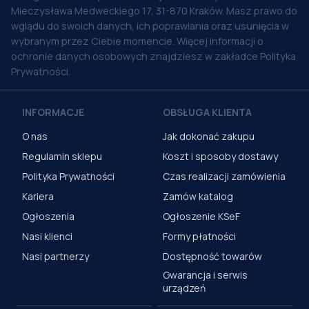
Mieczysława Medweckiego 17, 31-870 Kraków. Masz prawo do
wglądu do swoich danych, ich poprawiania oraz usunięcia w
wybranym przez Ciebie momencie. Więcej informacji o
ochronie danych osobowych znajdziesz w zakładce Polityka
Prywatności.
INFORMACJE
OBSŁUGA KLIENTA
O nas
Jak dokonać zakupu
Regulamin sklepu
Koszt i sposoby dostawy
Polityka Prywatności
Czas realizacji zamówienia
Kariera
Zamów katalog
Ogłoszenia
Ogłoszenie KSeF
Nasi klienci
Formy płatności
Nasi partnerzy
Dostępność towarów
Gwarancja i serwis
urządzeń