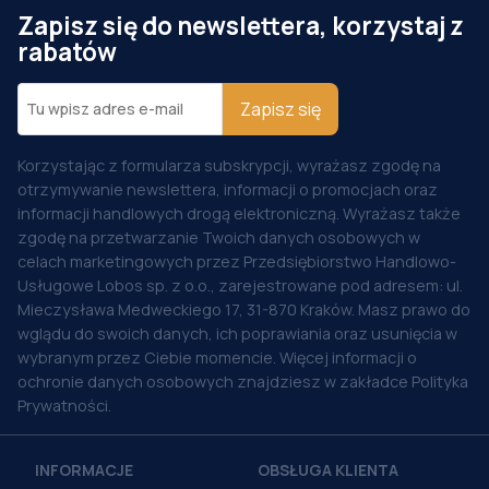
Zapisz się do newslettera, korzystaj z
rabatów
Zapisz się
Korzystając z formularza subskrypcji, wyrażasz zgodę na
otrzymywanie newslettera, informacji o promocjach oraz
informacji handlowych drogą elektroniczną. Wyrażasz także
zgodę na przetwarzanie Twoich danych osobowych w
celach marketingowych przez Przedsiębiorstwo Handlowo-
Usługowe Lobos sp. z o.o., zarejestrowane pod adresem: ul.
Mieczysława Medweckiego 17, 31-870 Kraków. Masz prawo do
wglądu do swoich danych, ich poprawiania oraz usunięcia w
wybranym przez Ciebie momencie. Więcej informacji o
ochronie danych osobowych znajdziesz w zakładce Polityka
Prywatności.
INFORMACJE
OBSŁUGA KLIENTA