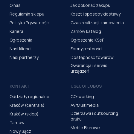
O nas
Jak dokonać zakupu
Regulamin sklepu
Koszt i sposoby dostawy
Polityka Prywatności
Czas realizacji zamówienia
Kariera
Zamów katalog
Ogłoszenia
Ogłoszenie KSeF
Nasi klienci
Formy płatności
Nasi partnerzy
Dostępność towarów
Gwarancja i serwis
urządzeń
KONTAKT
USŁUGI LOBOS
Oddziały regionalne
CO-working
Kraków (centrala)
AV/Multimedia
Dzierżawa i outsourcing
Kraków (sklep)
druku
Tarnów
Meble Biurowe
Nowy Sącz