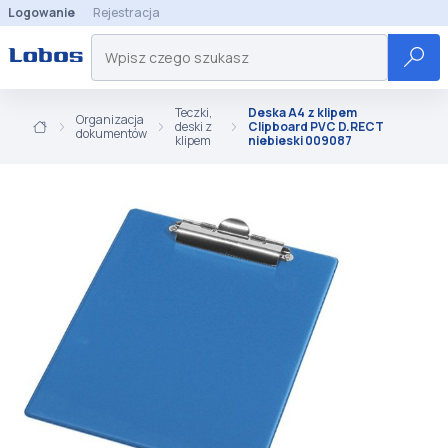
Logowanie
Rejestracja
Teczki,
Deska A4 z klipem
Organizacja
deski z
Clipboard PVC D.RECT
dokumentów
klipem
niebieski 009087