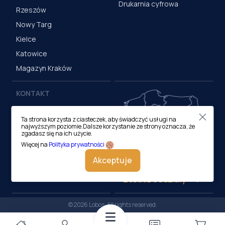
Drukarnia cyfrowa
Rzeszów
Nowy Targ
Kielce
Katowice
Magazyn Kraków
KONTAKT
Centrala (Kraków)
Ta strona korzysta z ciasteczek, aby świadczyć usługi na
ul. M. Medweckiego 17, 31-
najwyższym poziomie.Dalsze korzystanie ze strony oznacza, że
870 Kraków
zgadasz się na ich użycie.
tel.:
12 413 20 00
Więcej na
Polityka prywatności
e-mail:
biuro@lobos.pl
Akceptuje
Zobacz oddziały
© 2026 Lobos. All rights reserved.