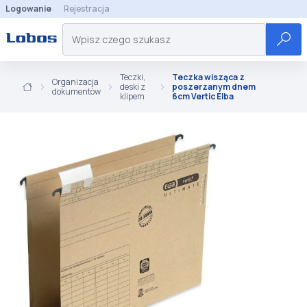
Logowanie
Rejestracja
Teczki,
Teczka wisząca z
Organizacja
deski z
poszerzanym dnem
dokumentów
klipem
6cm Vertic Elba