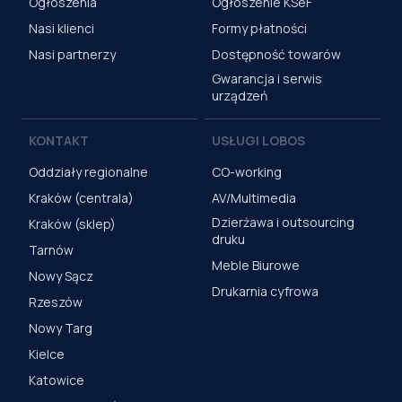
Ogłoszenia
Ogłoszenie KSeF
Nasi klienci
Formy płatności
Nasi partnerzy
Dostępność towarów
Gwarancja i serwis
urządzeń
KONTAKT
USŁUGI LOBOS
Oddziały regionalne
CO-working
Kraków (centrala)
AV/Multimedia
Dzierżawa i outsourcing
Kraków (sklep)
druku
Tarnów
Meble Biurowe
Nowy Sącz
Drukarnia cyfrowa
Rzeszów
Nowy Targ
Kielce
Katowice