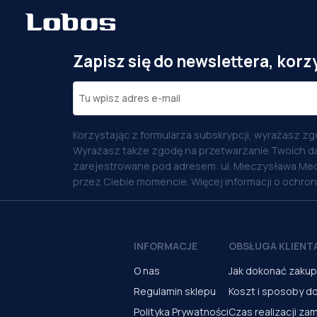
Zapisz się do newslettera, korz
Korzystając z formularza subskrypcji, wyrażasz zg
Wyrażasz także zgodę na przetwarzanie Twoich d
zarejestrowane pod adresem: ul. Mieczysława Med
przez Ciebie momencie. Więcej informacji o ochro
INFORMACJE
OBSŁUGA KLIENT
O nas
Jak dokonać zaku
Regulamin sklepu
Koszt i sposoby d
Polityka Prywatności
Czas realizacji za