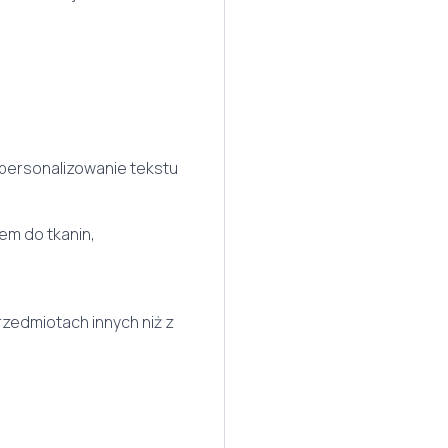
e personalizowanie tekstu
m do tkanin,
h
rzedmiotach innych niż z