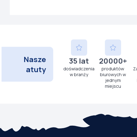
Nasze
35 lat
20000+
atuty
doświadczenia
produktów
Z
w branży
biurowych w
jednym
miejscu