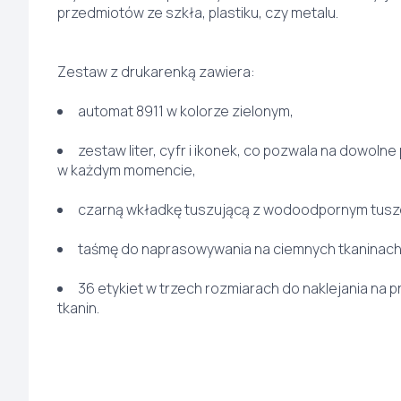
przedmiotów ze szkła, plastiku, czy metalu.
Zestaw z drukarenką zawiera:
automat 8911 w kolorze zielonym,
zestaw liter, cyfr i ikonek, co pozwala na dowoln
w każdym momencie,
czarną wkładkę tuszującą z wodoodpornym tusze
taśmę do naprasowywania na ciemnych tkaninac
36 etykiet w trzech rozmiarach do naklejania na p
tkanin.