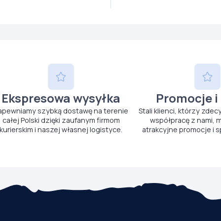
Ekspresowa wysyłka
Promocje i
apewniamy szybką dostawę na terenie
Stali klienci, którzy zdec
całej Polski dzięki zaufanym firmom
współpracę z nami, m
kurierskim i naszej własnej logistyce.
atrakcyjne promocje i s