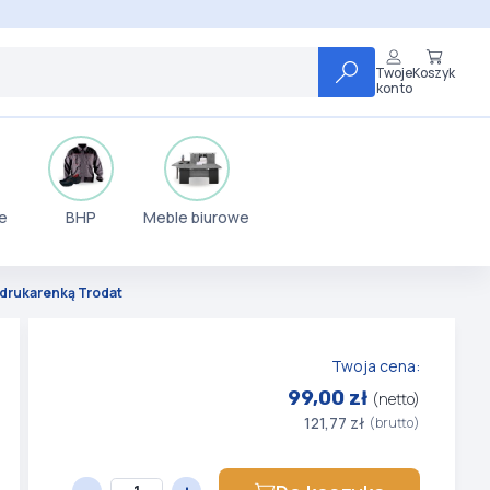
Twoje
Koszyk
konto
e
BHP
Meble biurowe
z drukarenką Trodat
Twoja cena:
99,00 zł
(netto)
121,77 zł
(brutto)