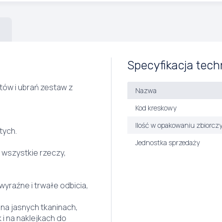
Specyfikacja tech
tów i ubrań zestaw z
Nazwa
Kod kreskowy
Ilość w opakowaniu zbiorcz
tych.
Jednostka sprzedaży
wszystkie rzeczy,
yraźne i trwałe odbicia,
na jasnych tkaninach,
 i na naklejkach do