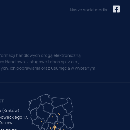
Nasze social media:
nformacji handlowych drogą elektroniczną.
o Handlowo-Usługowe Lobos sp. z o.o.,
ych, ich poprawiania oraz usunięcia w wybranym
.
KT
a (Kraków)
Medweckiego 17,
Kraków