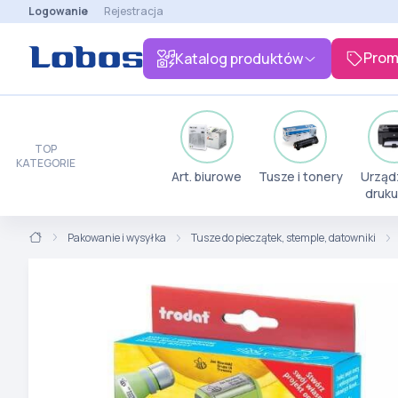
Logowanie
Rejestracja
Prom
Katalog produktów
TOP
KATEGORIE
Art. biurowe
Tusze i tonery
Urząd
druku
Pakowanie i wysyłka
Tusze do pieczątek, stemple, datowniki