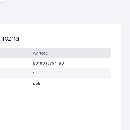
niczna
Wartość
9010035754190
ym
1
opk