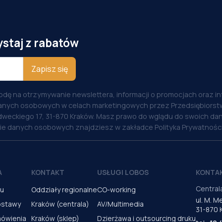
ystaj z rabatów
Zapisz się
odę na otrzymywanie newslettera, informacji o promocjach oraz i
anych osobowych w celach marketingowych przez Przedsiębiorstw
weckiego 17, 31-870 Kraków. Masz prawo do wglądu do swoich dan
nie danych osobowych znajdziesz w zakładce Polityka Prywatności
A
KONTAKT
USŁUGI LOBOS
KONTA
Central
pu
Oddziały regionalne
CO-working
ul. M. 
ostawy
Kraków (centrala)
AV/Multimedia
31-870 
mówienia
Kraków (sklep)
Dzierżawa i outsourcing druku