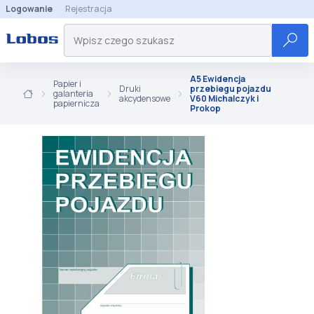
Logowanie
Rejestracja
A5 Ewidencja
Papier i
Druki
przebiegu pojazdu
galanteria
akcydensowe
V60 Michalczyk i
papiernicza
Prokop