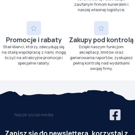
zaufanym firmom kurierskim i
naszej własnej logistyce.
Promocje i rabaty
Zakupy pod kontrolą
Stali klienci, którzy zdecydują się
Dzięki naszym funkcjom
na stałą współpracę z nami, mogą
akceptacji, limitów oraz
liczyć na atrakcyjne promocje i
generowania raportów, zyskujesz
specjalne rabaty.
pełną kontrolę nad wydatkami
swojej firmy.
Nasze social media:
Zapisz się do newslettera, korzystaj z