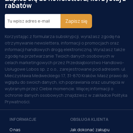
rabatów
Zapisz się
Korzystając z formularza subskrypcji, wyrażasz zgodę na
otrzymywanie newslettera, informacji o promocjach oraz
informacji handlowych drogą elektroniczną. Wyrażasz także
zgodę na przetwarzanie Twoich danych osobowych w
celach marketingowych przez Przedsiębiorstwo Handlowo-
Usługowe Lobos sp. z o.o., zarejestrowane pod adresem: ul.
Mieczysława Medweckiego 17, 31-870 Kraków. Masz prawo do
wglądu do swoich danych, ich poprawiania oraz usunięcia w
wybranym przez Ciebie momencie. Więcej informacji o
ochronie danych osobowych znajdziesz w zakładce Polityka
Prywatności.
INFORMACJE
OBSŁUGA KLIENTA
O nas
Jak dokonać zakupu