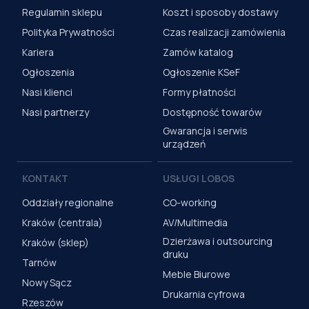
Regulamin sklepu
Koszt i sposoby dostawy
Polityka Prywatności
Czas realizacji zamówienia
Kariera
Zamów katalog
Ogłoszenia
Ogłoszenie KSeF
Nasi klienci
Formy płatności
Nasi partnerzy
Dostępność towarów
Gwarancja i serwis
urządzeń
KONTAKT
USŁUGI LOBOS
Oddziały regionalne
CO-working
Kraków (centrala)
AV/Multimedia
Dzierżawa i outsourcing
Kraków (sklep)
druku
Tarnów
Meble Biurowe
Nowy Sącz
Drukarnia cyfrowa
Rzeszów