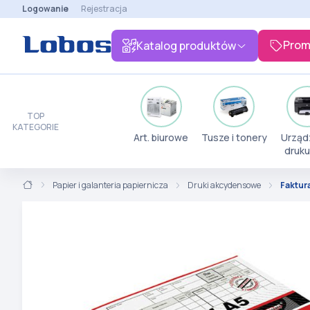
Logowanie
Rejestracja
Prom
Katalog produktów
TOP
KATEGORIE
Art. biurowe
Tusze i tonery
Urząd
druku
Papier i galanteria papiernicza
Druki akcydensowe
Faktura