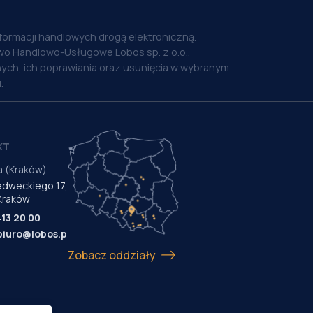
nformacji handlowych drogą elektroniczną.
o Handlowo-Usługowe Lobos sp. z o.o.,
ych, ich poprawiania oraz usunięcia w wybranym
.
KT
a (Kraków)
Medweckiego 17,
Kraków
413 20 00
biuro@lobos.pl
Zobacz oddziały