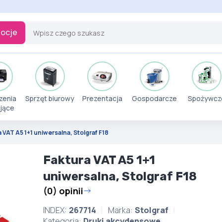
ocje
zenia
Sprzęt biurowy
Prezentacja
Gospodarcze
Spożywcz
jące
 VAT A5 1+1 uniwersalna, Stolgraf F18
Faktura VAT A5 1+1
uniwersalna, Stolgraf F18
(0) opinii
INDEX:
267714
Marka:
Stolgraf
Kategoria:
Druki akcydensowe