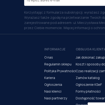
Korzystając z formularza subskrypcji, wyrażasz zg
Wyrażasz także zgodę na przetwarzanie Twoich d
zarejestrowane pod adresem: ul. Mieczysława Med
przez Ciebie momencie. Więcej informacji o ochro
INFORMACJE
OBSŁUGA KLIENT
O nas
Jak dokonać zaku
Regulamin sklepu
Koszt i sposoby d
Polityka Prywatności
Czas realizacji za
Kariera
Zamów katalog
Ogłoszenia
Ogłoszenie KSeF
Nasi klienci
Formy płatności
Nasi partnerzy
Dostępność towa
Gwarancja i serwi