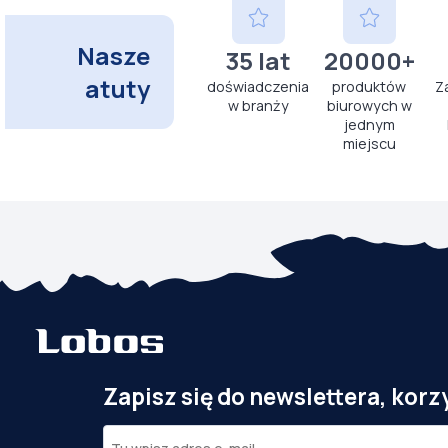
Nasze
35 lat
20000+
atuty
doświadczenia
produktów
Z
w branży
biurowych w
jednym
miejscu
Zapisz się do newslettera, korz