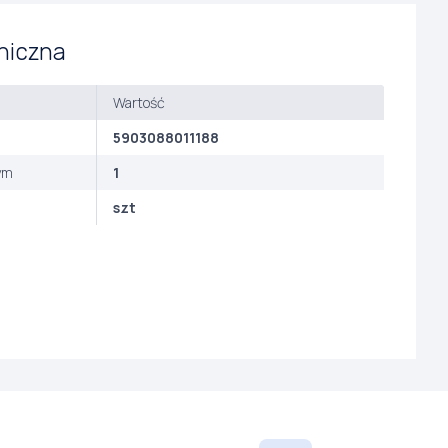
niczna
Wartość
5903088011188
ym
1
szt