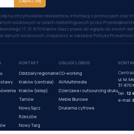
Zapisz się
odę na otrzymywanie newslettera, informacji o promocjach oraz i
anych osobowych w celach marketingowych przez Przedsiębiorstw
weckiego 17, 31-870 Kraków. Masz prawo do wglądu do swoich dan
nie danych osobowych znajdziesz w zakładce Polityka Prywatności
A
KONTAKT
USŁUGI LOBOS
KONTA
Central
pu
Oddziały regionalne
CO-working
ul. M. 
ostawy
Kraków (centrala)
AV/Multimedia
31-870 
mówienia
Kraków (sklep)
Dzierżawa i outsourcing druku
tel.:
12 
Tarnów
Meble Biurowe
e-mail:
Nowy Sącz
Drukarnia cyfrowa
Rzeszów
rów
Nowy Targ
s urządzeń
Kielce