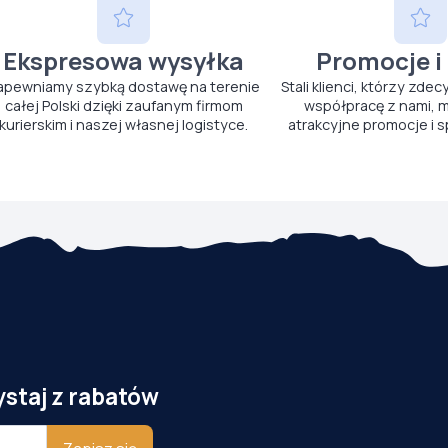
Ekspresowa wysyłka
Promocje i
apewniamy szybką dostawę na terenie
Stali klienci, którzy zdec
całej Polski dzięki zaufanym firmom
współpracę z nami, m
kurierskim i naszej własnej logistyce.
atrakcyjne promocje i s
ystaj z rabatów