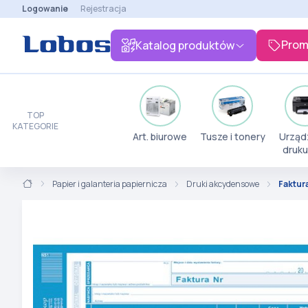
Logowanie
Rejestracja
Prom
Katalog produktów
TOP
KATEGORIE
Art. biurowe
Tusze i tonery
Urząd
druku
Papier i galanteria papiernicza
Druki akcydensowe
Faktura