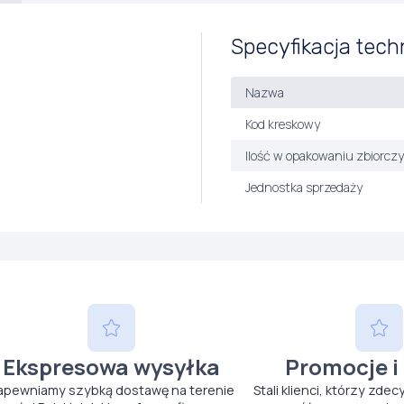
Specyfikacja tech
Nazwa
Kod kreskowy
Ilość w opakowaniu zbiorcz
Jednostka sprzedaży
Ekspresowa wysyłka
Promocje i
apewniamy szybką dostawę na terenie
Stali klienci, którzy zdec