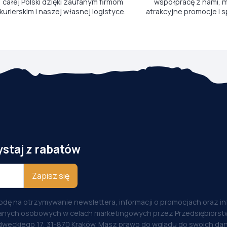
całej Polski dzięki zaufanym firmom
współpracę z nami, m
kurierskim i naszej własnej logistyce.
atrakcyjne promocje i s
ystaj z rabatów
Zapisz się
odę na otrzymywanie newslettera, informacji o promocjach oraz i
anych osobowych w celach marketingowych przez Przedsiębiorstw
weckiego 17, 31-870 Kraków. Masz prawo do wglądu do swoich dan