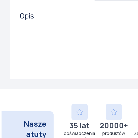
Opis
Nasze
35 lat
20000+
atuty
doświadczenia
produktów
Z