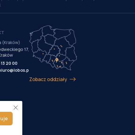
.
KT
a (Kraków)
Medweckiego 17,
Kraków
413 20 00
biuro@lobos.pl
Zobacz oddziały
uje