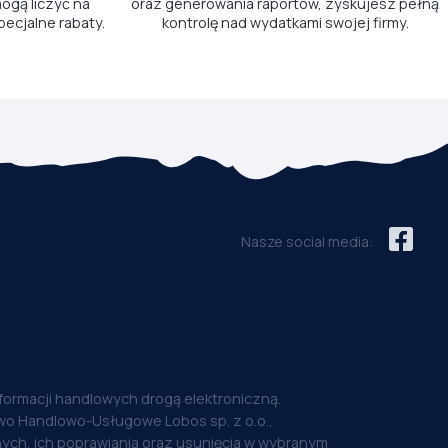
ogą liczyć na
oraz generowania raportów, zyskujesz pełną
pecjalne rabaty.
kontrolę nad wydatkami swojej firmy.
Nasze social media:
nformacji handlowych drogą elektroniczną.
o Handlowo-Usługowe Lobos sp. z o.o.,
ych, ich poprawiania oraz usunięcia w wybranym