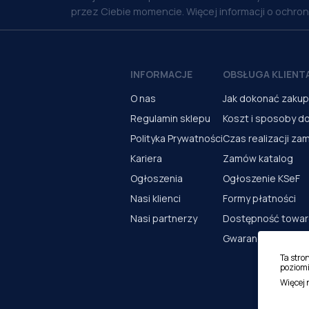
przez Ciebie momencie. Więcej informacji o ochro
INFORMACJE
OBSŁUGA KLIENT
O nas
Jak dokonać zaku
Regulamin sklepu
Koszt i sposoby d
Polityka Prywatności
Czas realizacji za
Kariera
Zamów katalog
Ogłoszenia
Ogłoszenie KSeF
Nasi klienci
Formy płatności
Nasi partnerzy
Dostępność towa
Gwarancja i serwi
Ta stro
poziomi
Więcej