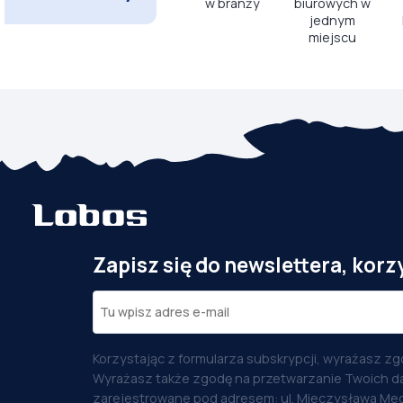
w branży
biurowych w
jednym
miejscu
Zapisz się do newslettera, korz
Korzystając z formularza subskrypcji, wyrażasz zg
Wyrażasz także zgodę na przetwarzanie Twoich d
zarejestrowane pod adresem: ul. Mieczysława Med