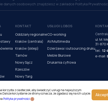
nie danych osobowych znajdziesz w zakładce Polityka Prywatności
A
KONTAKT
USŁUGI LOBOS
KONTA
Central
pu
Oddziały regionalne
CO-working
ul. M. 
ostawy
Kraków (centrala)
AV/Multimedia
31-870 
mówienia
Kraków (sklep)
Dzierżawa i outsourcing druku
tel.:
12 
Tarnów
Meble Biurowe
e-mail:
Nowy Sącz
Drukarnia cyfrowa
Rzeszów
rów
Nowy Targ
s urządzeń
Kielce
Katowice
na korzysta z ciasteczek, aby świadczyć usługi na najwyższym
e.Dalsze korzystanie ze strony oznacza, że zgadasz się na ich użycie.
Akcept
Magazyn Kraków
 na
Polityka prywatności