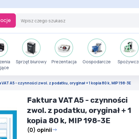
ocje
zenia
Sprzęt biurowy
Prezentacja
Gospodarcze
Spożywcz
jące
 VAT A5 - czynności zwol. z podatku, oryginał + 1 kopia 80 k, MIP 198-3E
Faktura VAT A5 - czynności
zwol. z podatku, oryginał + 1
kopia 80 k, MIP 198-3E
(0) opinii