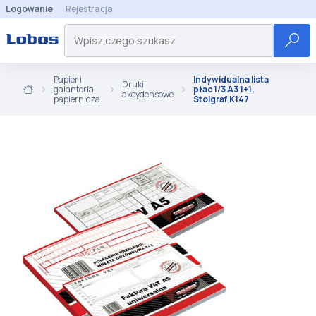
Logowanie
Rejestracja
Papier i
Indywidualna lista
Druki
galanteria
płac 1/3 A3 1+1,
akcydensowe
papiernicza
Stolgraf K147