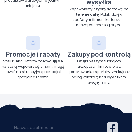
produktów biurowych w jednym
wysyłka
miejscu
Zapewniamy szybką dostawę na
terenie całej Polski dzięki
zaufanym firmom kurierskim i
naszej własnej logistyce.
Promocje i rabaty
Zakupy pod kontrolą
Stali klienci, którzy zdecydują się
Dzięki naszym funkcjom
na stałą współpracę z nami, mogą
akceptacji, limitów oraz
liczyć na atrakcyjne promocje i
generowania raportów, zyskujesz
specjalne rabaty.
pełną kontrolę nad wydatkami
swojej firmy.
Nasze social media: