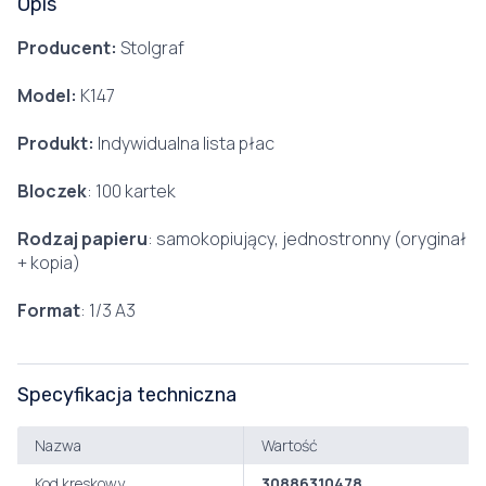
Opis
Producent:
Stolgraf
Model:
K147
Produkt:
Indywidualna lista płac
Bloczek
: 100 kartek
Rodzaj papieru
: samokopiujący, jednostronny (oryginał
+ kopia)
Format
: 1/3 A3
Specyfikacja techniczna
Nazwa
Wartość
Kod kreskowy
30886310478