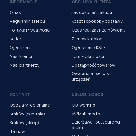
INFORMACJE
OBSŁUGA KLIENTA
O nas
Jak dokonać zakupu
Regulamin sklepu
Koszt i sposoby dostawy
Polityka Prywatności
Czas realizacji zamówienia
Kariera
Zamów katalog
Ogłoszenia
Ogłoszenie KSeF
Nasi klienci
Formy płatności
Nasi partnerzy
Dostępność towarów
Gwarancja i serwis
urządzeń
KONTAKT
USŁUGI LOBOS
Oddziały regionalne
CO-working
Kraków (centrala)
AV/Multimedia
Dzierżawa i outsourcing
Kraków (sklep)
druku
Tarnów