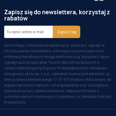
Zapisz się do newslettera, korzystaj z
rabatów
Zapisz się
Korzystając z formularza subskrypcji, wyrażasz zgodę na
otrzymywanie newslettera, informacji o promocjach oraz
informacji handlowych drogą elektroniczną. Wyrażasz także
zgodę na przetwarzanie Twoich danych osobowych w
celach marketingowych przez Przedsiębiorstwo Handlowo-
Usługowe Lobos sp. z o.o., zarejestrowane pod adresem: ul.
Mieczysława Medweckiego 17, 31-870 Kraków. Masz prawo do
wglądu do swoich danych, ich poprawiania oraz usunięcia w
wybranym przez Ciebie momencie. Więcej informacji o
ochronie danych osobowych znajdziesz w zakładce Polityka
Prywatności.