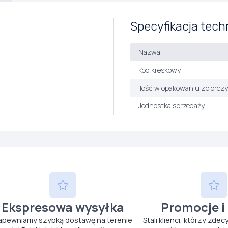
Specyfikacja tech
Nazwa
Kod kreskowy
Ilość w opakowaniu zbiorcz
Jednostka sprzedaży
Ekspresowa wysyłka
Promocje i
apewniamy szybką dostawę na terenie
Stali klienci, którzy zdec