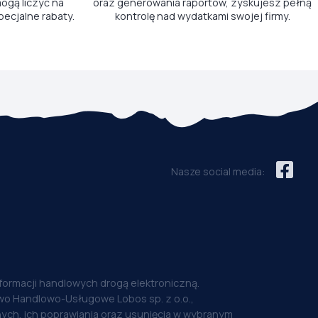
ogą liczyć na
oraz generowania raportów, zyskujesz pełną
pecjalne rabaty.
kontrolę nad wydatkami swojej firmy.
Nasze social media:
nformacji handlowych drogą elektroniczną.
o Handlowo-Usługowe Lobos sp. z o.o.,
ych, ich poprawiania oraz usunięcia w wybranym