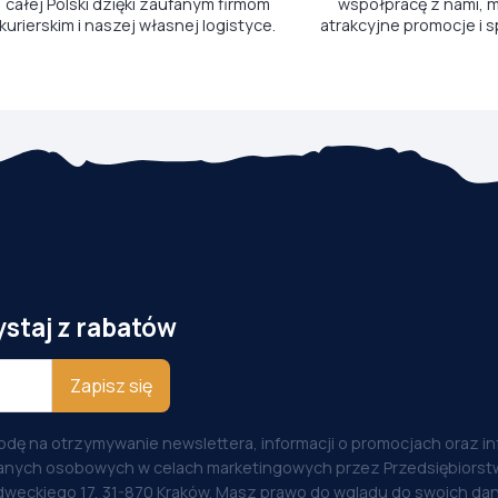
całej Polski dzięki zaufanym firmom
współpracę z nami, m
kurierskim i naszej własnej logistyce.
atrakcyjne promocje i s
ystaj z rabatów
Zapisz się
odę na otrzymywanie newslettera, informacji o promocjach oraz i
anych osobowych w celach marketingowych przez Przedsiębiorstw
weckiego 17, 31-870 Kraków. Masz prawo do wglądu do swoich dan