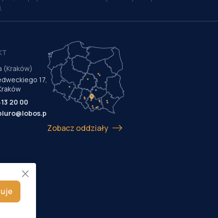
.
KT
a (Kraków)
Medweckiego 17,
Kraków
413 20 00
biuro@lobos.pl
Zobacz oddziały
uje