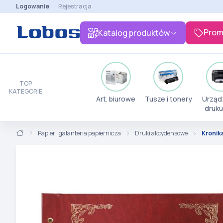
Logowanie
Rejestracja
Prom
Katalog produktów
TOP
KATEGORIE
Art. biurowe
Tusze i tonery
Urząd
druku
Papier i galanteria papiernicza
Druki akcydensowe
Kronik