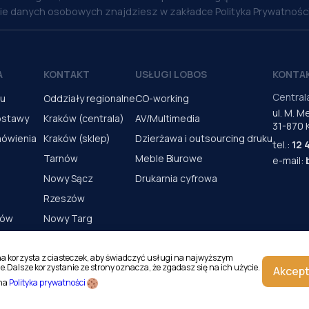
nie danych osobowych znajdziesz w zakładce Polityka Prywatności
A
KONTAKT
USŁUGI LOBOS
KONTA
Central
pu
Oddziały regionalne
CO-working
ul. M. 
ostawy
Kraków (centrala)
AV/Multimedia
31-870 
mówienia
Kraków (sklep)
Dzierżawa i outsourcing druku
tel.:
12 
Tarnów
Meble Biurowe
e-mail:
Nowy Sącz
Drukarnia cyfrowa
Rzeszów
rów
Nowy Targ
s urządzeń
Kielce
Katowice
na korzysta z ciasteczek, aby świadczyć usługi na najwyższym
e.Dalsze korzystanie ze strony oznacza, że zgadasz się na ich użycie.
Akcept
Magazyn Kraków
 na
Polityka prywatności