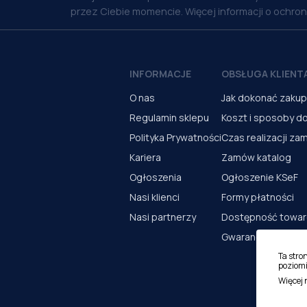
przez Ciebie momencie. Więcej informacji o ochro
INFORMACJE
OBSŁUGA KLIENT
O nas
Jak dokonać zaku
Regulamin sklepu
Koszt i sposoby d
Polityka Prywatności
Czas realizacji za
Kariera
Zamów katalog
Ogłoszenia
Ogłoszenie KSeF
Nasi klienci
Formy płatności
Nasi partnerzy
Dostępność towa
Gwarancja i serwi
Ta stro
poziomi
Więcej