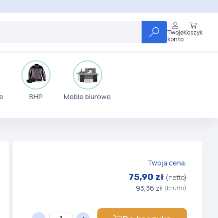
Twoje
Koszyk
konto
e
BHP
Meble biurowe
Twoja cena:
75,90 zł
(netto)
93,36 zł
(brutto)