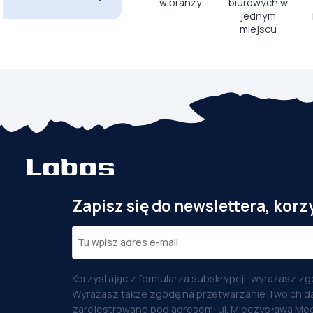
w branży
biurowych w
jednym
miejscu
Zapisz się do newslettera, korz
Korzystając z formularza subskrypcji, wyrażasz zg
Wyrażasz także zgodę na przetwarzanie Twoich d
zarejestrowane pod adresem: ul. Mieczysława Med