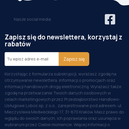
Nasze social media:
Zapisz się do newslettera, korzystaj z
rabatów
Zapisz się
Korzystając z formularza subskrypcji, wyrażasz zgodę na
otrzymywanie newslettera, informacji o promocjach oraz
informacji handlowych drogą elektroniczną. Wyrażasz także
zgodę na przetwarzanie Twoich danych osobowych w
celach marketingowych przez Przedsiębiorstwo Handlowo-
Usługowe Lobos sp. z o.o., zarejestrowane pod adresem: ul.
Mieczysława Medweckiego 17, 31-870 Kraków. Masz prawo do
wglądu do swoich danych, ich poprawiania oraz usunięcia w
wybranym przez Ciebie momencie. Więcej informacji o