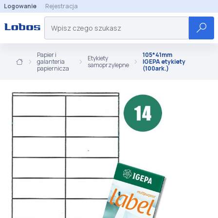
Logowanie
Rejestracja
Papier i
105*41mm
Etykiety
galanteria
IGEPA etykiety
samoprzylepne
papiernicza
(100ark.)