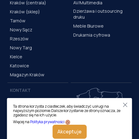
Kraków (centrala)
AV/Multimedia
Dzierżawa i outsourcing
Kraków (sklep)
druku
Tarnów
Meble Biurowe
Nowy Sącz
Drukarnia cyfrowa
Rzeszów
Nowy Targ
Kielce
Katowice
Magazyn Kraków
KONTAKT
Centrala (Kraków)
Ta strona korzysta z ciasteczek, aby świadczyć usługi na
ul. M. Medweckiego 17, 31-
najwyższym poziomie.Dalsze korzystanie ze strony oznacza, że
870 Kraków
zgadasz się na ich użycie.
tel.:
12 413 20 00
Więcej na
Polityka prywatności
e-mail:
biuro@lobos.pl
Akceptuje