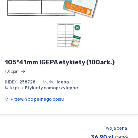
105*41mm IGEPA etykiety (100ark.)
(0) opinii
INDEX:
258728
Marka:
Igepa
Kategoria:
Etykiety samoprzylepne
Przewiń do pełnego opisu
Twoja cena:
36,90 zł
(netto)