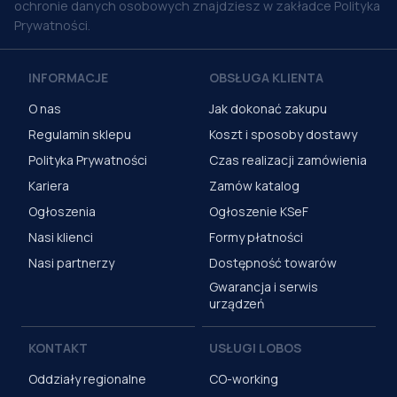
ochronie danych osobowych znajdziesz w zakładce Polityka
Prywatności.
INFORMACJE
OBSŁUGA KLIENTA
O nas
Jak dokonać zakupu
Regulamin sklepu
Koszt i sposoby dostawy
Polityka Prywatności
Czas realizacji zamówienia
Kariera
Zamów katalog
Ogłoszenia
Ogłoszenie KSeF
Nasi klienci
Formy płatności
Nasi partnerzy
Dostępność towarów
Gwarancja i serwis
urządzeń
KONTAKT
USŁUGI LOBOS
Oddziały regionalne
CO-working