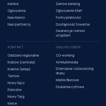
Kariera
Zamów katalog
Ogłoszenia
Ogłoszenie KSeF
Nasi klienci
Formy płatności
Nasi partnerzy
Dostępność towarów
Gwarancja i serwis
urządzeń
KONTAKT
USŁUGI LOBOS
Oddziały regionalne
CO-working
Kraków (centrala)
AV/Multimedia
Dzierżawa i outsourcing
Kraków (sklep)
druku
Tarnów
Meble Biurowe
Nowy Sącz
Drukarnia cyfrowa
Rzeszów
Nowy Targ
Kielce