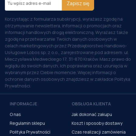
Zapisz się
Korzystając z formularza subskrypcji, wyrażasz zgodę na
otrzymywanie newslettera, informacji o promocjach oraz
informacji handlowych drogą elektroniczną. Wyrażasz także
zgodę na przetwarzanie Twoich danych osobowych w
celach marketingowych przez Przedsiębiorstwo Handlowo-
Usługowe Lobos sp. z o.o., zarejestrowane pod adresem: ul.
Mieczysława Medweckiego 17, 31-870 Kraków. Masz prawo do
wglądu do swoich danych, ich poprawiania oraz usunięcia w
wybranym przez Ciebie momencie. Więcej informacji o
ochronie danych osobowych znajdziesz w zakładce Polityka
Prywatności.
INFORMACJE
OBSŁUGA KLIENTA
O nas
Jak dokonać zakupu
Regulamin sklepu
Koszt i sposoby dostawy
Polityka Prywatności
Czas realizacji zamówienia