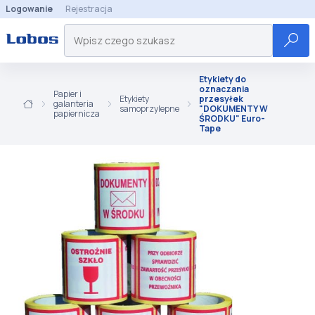
Logowanie
Rejestracja
Etykiety do
oznaczania
Papier i
Etykiety
przesyłek
galanteria
samoprzylepne
"DOKUMENTY W
papiernicza
ŚRODKU" Euro-
Tape