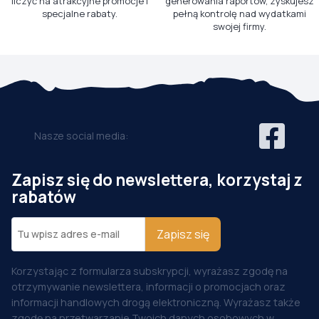
liczyć na atrakcyjne promocje i
generowania raportów, zyskujesz
specjalne rabaty.
pełną kontrolę nad wydatkami
swojej firmy.
Nasze social media:
Zapisz się do newslettera, korzystaj z
rabatów
Zapisz się
Korzystając z formularza subskrypcji, wyrażasz zgodę na
otrzymywanie newslettera, informacji o promocjach oraz
informacji handlowych drogą elektroniczną. Wyrażasz także
zgodę na przetwarzanie Twoich danych osobowych w