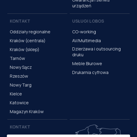
urządzeń
KONTAKT
USŁUGI LOBOS
Oddziały regionalne
CO-working
Kraków (centrala)
AV/Multimedia
Dzierżawa i outsourcing
Kraków (sklep)
druku
Tarnów
Meble Biurowe
Nowy Sącz
Drukarnia cyfrowa
Rzeszów
Nowy Targ
Kielce
Katowice
Magazyn Kraków
KONTAKT
Centrala (Kraków)