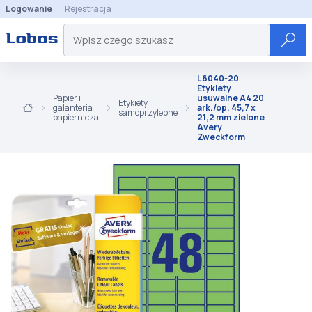
Logowanie
Rejestracja
L6040-20
Etykiety
Papier i
usuwalne A4 20
Etykiety
galanteria
ark./op. 45,7 x
samoprzylepne
papiernicza
21,2 mm zielone
Avery
Zweckform