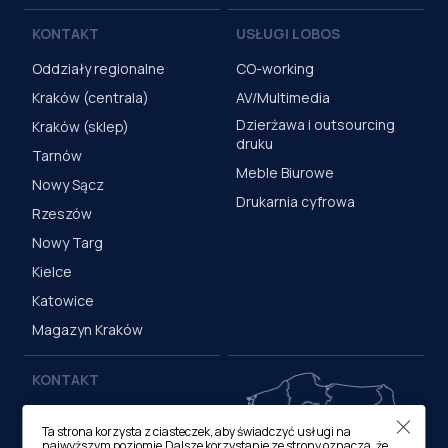
KONTAKT
USŁUGI LOBOS
Oddziały regionalne
CO-working
Kraków (centrala)
AV/Multimedia
Dzierżawa i outsourcing
Kraków (sklep)
druku
Tarnów
Meble Biurowe
Nowy Sącz
Drukarnia cyfrowa
Rzeszów
Nowy Targ
Kielce
Katowice
Magazyn Kraków
KONTAKT
Centrala (Kraków)
Ta strona korzysta z ciasteczek, aby świadczyć usługi na
ul. M. Medweckiego 17, 31-
najwyższym poziomie.Dalsze korzystanie ze strony oznacza, że