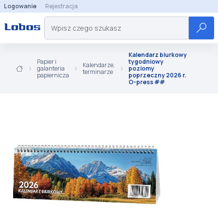
Logowanie
Rejestracja
Kalendarz biurkowy
Papier i
tygodniowy
Kalendarze,
galanteria
poziomy
terminarze
papiernicza
poprzeczny 2026 r.
O-press ##