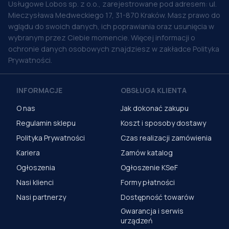
Usługowe Lobos sp. z o.o., zarejestrowane pod adresem: ul.
Mieczysława Medweckiego 17, 31-870 Kraków. Masz prawo do
wglądu do swoich danych, ich poprawiania oraz usunięcia w
wybranym przez Ciebie momencie. Więcej informacji o
ochronie danych osobowych znajdziesz w zakładce Polityka
Prywatności.
INFORMACJE
OBSŁUGA KLIENTA
O nas
Jak dokonać zakupu
Regulamin sklepu
Koszt i sposoby dostawy
Polityka Prywatności
Czas realizacji zamówienia
Kariera
Zamów katalog
Ogłoszenia
Ogłoszenie KSeF
Nasi klienci
Formy płatności
Nasi partnerzy
Dostępność towarów
Gwarancja i serwis
urządzeń