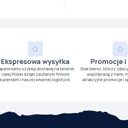
Ekspresowa wysyłka
Promocje i
apewniamy szybką dostawę na terenie
Stali klienci, którzy zdec
całej Polski dzięki zaufanym firmom
współpracę z nami, m
kurierskim i naszej własnej logistyce.
atrakcyjne promocje i s