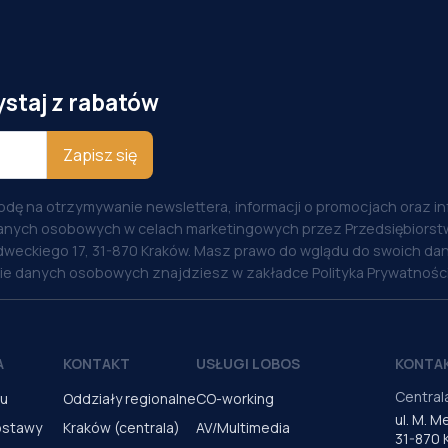
ystaj z rabatów
Zapisz się
odę na otrzymywanie newslettera, informacji o promocjach oraz i
anych osobowych w celach marketingowych przez Przedsiębiorstw
weckiego 17, 31-870 Kraków. Masz prawo do wglądu do swoich dan
nie danych osobowych znajdziesz w zakładce Polityka Prywatności
A
KONTAKT
USŁUGI LOBOS
KONTA
Central
pu
Oddziały regionalne
CO-working
ul. M. 
ostawy
Kraków (centrala)
AV/Multimedia
31-870 