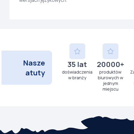
wersjach językowych.
Nasze
35 lat
20000+
atuty
doświadczenia
produktów
Z
w branży
biurowych w
jednym
miejscu