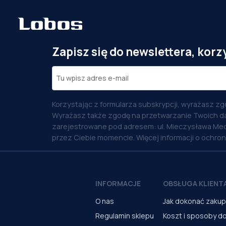
Zapisz się do newslettera, korz
Korzystając z formularza subskrypcji, wyrażasz zg
Wyrażasz także zgodę na przetwarzanie Twoich d
zarejestrowane pod adresem: ul. Mieczysława Med
przez Ciebie momencie. Więcej informacji o ochro
INFORMACJE
OBSŁUGA KLIENT
O nas
Jak dokonać zaku
Regulamin sklepu
Koszt i sposoby d