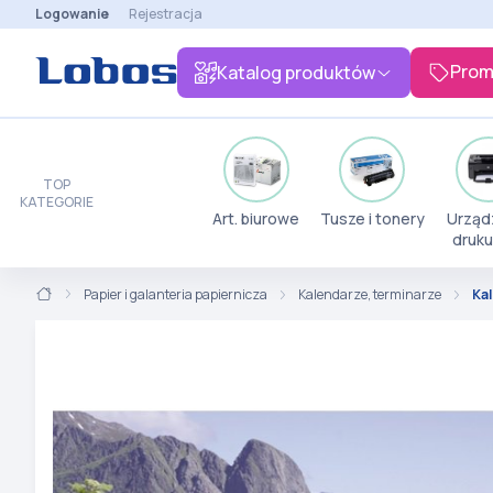
Logowanie
Rejestracja
Prom
Katalog produktów
TOP
KATEGORIE
Art. biurowe
Tusze i tonery
Urząd
druku
Papier i galanteria papiernicza
Kalendarze, terminarze
Kal