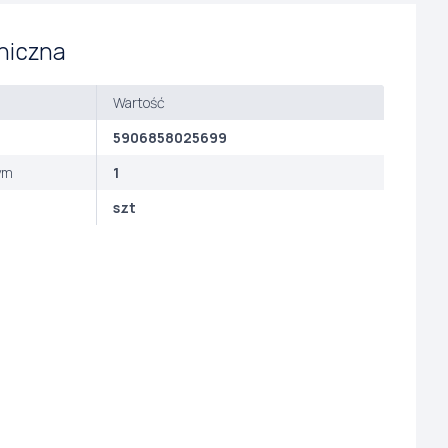
niczna
Wartość
5906858025699
ym
1
szt