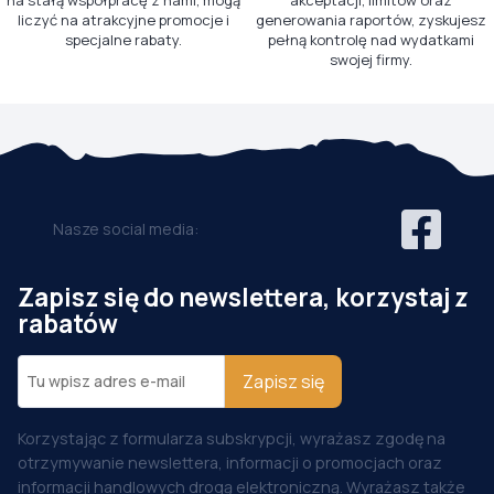
na stałą współpracę z nami, mogą
akceptacji, limitów oraz
liczyć na atrakcyjne promocje i
generowania raportów, zyskujesz
specjalne rabaty.
pełną kontrolę nad wydatkami
swojej firmy.
Nasze social media:
Zapisz się do newslettera, korzystaj z
rabatów
Zapisz się
Korzystając z formularza subskrypcji, wyrażasz zgodę na
otrzymywanie newslettera, informacji o promocjach oraz
informacji handlowych drogą elektroniczną. Wyrażasz także