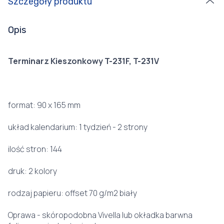
Szczegóły produktu
Opis
Terminarz Kieszonkowy T-231F, T-231V
format: 90 x 165 mm
układ kalendarium: 1 tydzień - 2 strony
ilość stron: 144
druk: 2 kolory
rodzaj papieru: offset 70 g/m2 biały
Oprawa - skóropodobna Vivella lub okładka barwna