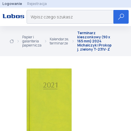
Logowanie
Rejestracja
Terminarz
Papier i
kieszonkowy (90 x
Kalendarze,
galanteria
165 mm) 2024
terminarze
papiernicza
Michalczyk i Prokop
j. zielony T-231V-Z