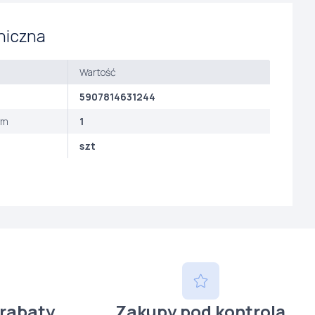
niczna
Wartość
5907814631244
ym
1
szt
 rabaty
Zakupy pod kontrolą