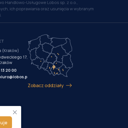
o Handlowo-Usługowe Lobos sp. z o.o.,
ych, ich poprawiania oraz usunięcia w wybranym
.
KT
a (Kraków)
Medweckiego 17,
Kraków
413 20 00
biuro@lobos.pl
Zobacz oddziały
uje