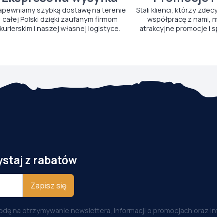
apewniamy szybką dostawę na terenie
Stali klienci, którzy zdec
całej Polski dzięki zaufanym firmom
współpracę z nami, m
kurierskim i naszej własnej logistyce.
atrakcyjne promocje i s
ystaj z rabatów
Zapisz się
odę na otrzymywanie newslettera, informacji o promocjach oraz i