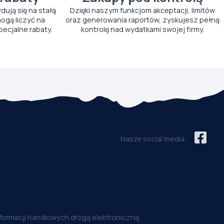
ydują się na stałą
Dzięki naszym funkcjom akceptacji, limitów
ogą liczyć na
oraz generowania raportów, zyskujesz pełną
pecjalne rabaty.
kontrolę nad wydatkami swojej firmy.
Nasze social media:
nformacji handlowych drogą elektroniczną.