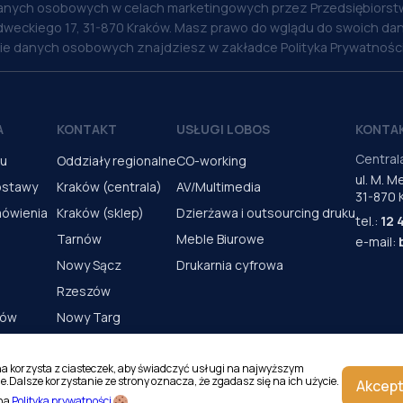
anych osobowych w celach marketingowych przez Przedsiębiorstw
weckiego 17, 31-870 Kraków. Masz prawo do wglądu do swoich dan
nie danych osobowych znajdziesz w zakładce Polityka Prywatności
A
KONTAKT
USŁUGI LOBOS
KONTA
Central
pu
Oddziały regionalne
CO-working
ul. M. 
ostawy
Kraków (centrala)
AV/Multimedia
31-870 
mówienia
Kraków (sklep)
Dzierżawa i outsourcing druku
tel.:
12 
Tarnów
Meble Biurowe
e-mail:
Nowy Sącz
Drukarnia cyfrowa
Rzeszów
rów
Nowy Targ
s urządzeń
Kielce
Katowice
na korzysta z ciasteczek, aby świadczyć usługi na najwyższym
e.Dalsze korzystanie ze strony oznacza, że zgadasz się na ich użycie.
Akcept
Magazyn Kraków
 na
Polityka prywatności