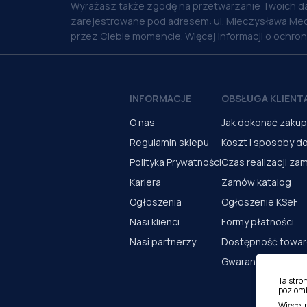
Wyrażasz także zgodę na przetwarzanie Twoich d
zarejestrowane pod adresem: ul. Mieczysława Med
przez Ciebie momencie. Więcej informacji o ochro
INFORMACJE
OBSŁUGA KLIENT
O nas
Jak dokonać zaku
Regulamin sklepu
Koszt i sposoby d
Polityka Prywatności
Czas realizacji za
Kariera
Zamów katalog
Ogłoszenia
Ogłoszenie KSeF
Nasi klienci
Formy płatności
Nasi partnerzy
Dostępność towa
Gwarancja i serwi
Ta stro
poziomi
Więcej