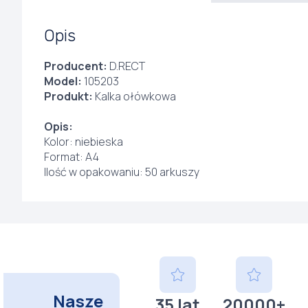
Opis
Producent:
D.RECT
Model:
105203
Produkt:
Kalka ołówkowa
Opis:
Kolor: niebieska
Format: A4
Ilość w opakowaniu: 50 arkuszy
Nasze
35 lat
20000+