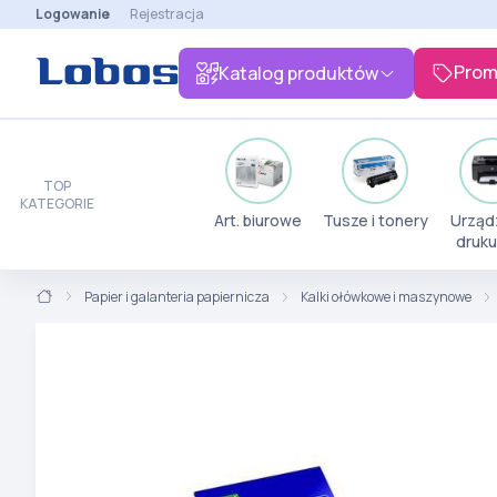
Logowanie
Rejestracja
Prom
Katalog produktów
TOP
KATEGORIE
Art. biurowe
Tusze i tonery
Urząd
druku
Papier i galanteria papiernicza
Kalki ołówkowe i maszynowe