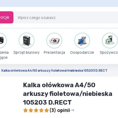
ocje
zenia
Sprzęt biurowy
Prezentacja
Gospodarcze
Spożywcz
jące
Kalka ołówkowa A4/50 arkuszy fioletowa/niebieska 105203 D.RECT
Kalka ołówkowa A4/50
arkuszy fioletowa/niebieska
105203 D.RECT
(3) opinii