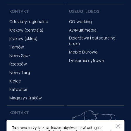
KONTAKT
USŁUGI LOBOS
Oddziały regionalne
CO-working
Kraków (centrala)
AV/Multimedia
Dzierżawa i outsourcing
Kraków (sklep)
druku
Tarnów
Meble Biurowe
Nowy Sącz
Drukarnia cyfrowa
Rzeszów
Nowy Targ
Kielce
Katowice
Magazyn Kraków
KONTAKT
Centrala (Kraków)
Ta strona korzysta z ciasteczek, aby świadczyć usługi na
ul. M. Medweckiego 17, 31-