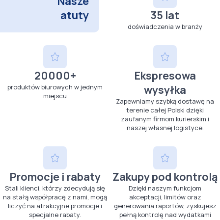
Nasze
atuty
35 lat
doświadczenia w branży
20000+
Ekspresowa
produktów biurowych w jednym
wysyłka
miejscu
Zapewniamy szybką dostawę na
terenie całej Polski dzięki
zaufanym firmom kurierskim i
naszej własnej logistyce.
Promocje i rabaty
Zakupy pod kontrolą
Stali klienci, którzy zdecydują się
Dzięki naszym funkcjom
na stałą współpracę z nami, mogą
akceptacji, limitów oraz
liczyć na atrakcyjne promocje i
generowania raportów, zyskujesz
specjalne rabaty.
pełną kontrolę nad wydatkami