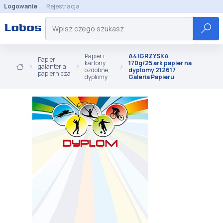
Logowanie
Rejestracja
Papier i
A4 IGRZYSKA
Papier i
kartony
170g/25 ark papier na
galanteria
ozdobne,
dyplomy 212617
papiernicza
dyplomy
Galeria Papieru