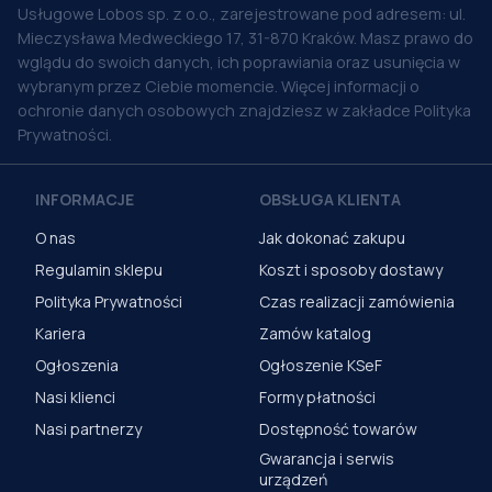
Usługowe Lobos sp. z o.o., zarejestrowane pod adresem: ul.
Mieczysława Medweckiego 17, 31-870 Kraków. Masz prawo do
wglądu do swoich danych, ich poprawiania oraz usunięcia w
wybranym przez Ciebie momencie. Więcej informacji o
ochronie danych osobowych znajdziesz w zakładce Polityka
Prywatności.
INFORMACJE
OBSŁUGA KLIENTA
O nas
Jak dokonać zakupu
Regulamin sklepu
Koszt i sposoby dostawy
Polityka Prywatności
Czas realizacji zamówienia
Kariera
Zamów katalog
Ogłoszenia
Ogłoszenie KSeF
Nasi klienci
Formy płatności
Nasi partnerzy
Dostępność towarów
Gwarancja i serwis
urządzeń