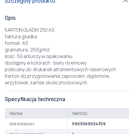
Szczegóły produktu
Opis
KARTON GŁADKI 250 A3
faktura gładka
format: A3
gramatura: 250g/m2
ilość: 50 arkuszy w opakowaniu
dostępny w kolorach : biały i kremowy
polecany do drukarek atramentowych i laserowych
Karton do przygotowania zaproszeń, dyplomów,
wizytówek, kartek okolicznościowych.
Specyfikacja techniczna
Nazwa
Wartość
Kod kreskowy
5903069034359