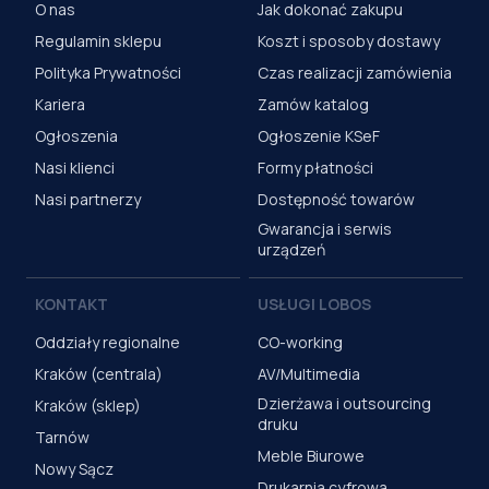
O nas
Jak dokonać zakupu
Regulamin sklepu
Koszt i sposoby dostawy
Polityka Prywatności
Czas realizacji zamówienia
Kariera
Zamów katalog
Ogłoszenia
Ogłoszenie KSeF
Nasi klienci
Formy płatności
Nasi partnerzy
Dostępność towarów
Gwarancja i serwis
urządzeń
KONTAKT
USŁUGI LOBOS
Oddziały regionalne
CO-working
Kraków (centrala)
AV/Multimedia
Dzierżawa i outsourcing
Kraków (sklep)
druku
Tarnów
Meble Biurowe
Nowy Sącz
Drukarnia cyfrowa