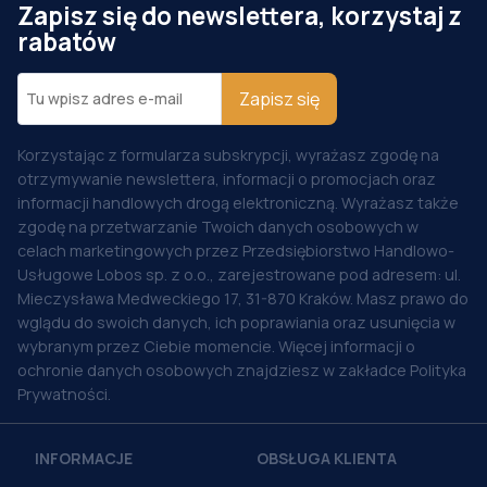
Zapisz się do newslettera, korzystaj z
rabatów
Zapisz się
Korzystając z formularza subskrypcji, wyrażasz zgodę na
otrzymywanie newslettera, informacji o promocjach oraz
informacji handlowych drogą elektroniczną. Wyrażasz także
zgodę na przetwarzanie Twoich danych osobowych w
celach marketingowych przez Przedsiębiorstwo Handlowo-
Usługowe Lobos sp. z o.o., zarejestrowane pod adresem: ul.
Mieczysława Medweckiego 17, 31-870 Kraków. Masz prawo do
wglądu do swoich danych, ich poprawiania oraz usunięcia w
wybranym przez Ciebie momencie. Więcej informacji o
ochronie danych osobowych znajdziesz w zakładce Polityka
Prywatności.
INFORMACJE
OBSŁUGA KLIENTA