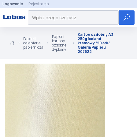
Logowanie
Rejestracja
Karton ozdobny A3
Papier i
Papier i
250g Iceland
kartony
galanteria
kremowy /20 ark/
ozdobne,
papiernicza
Galeria Papieru
dyplomy
207522