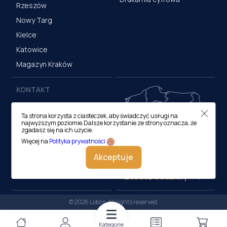
Rzeszów
Nowy Targ
Kielce
Katowice
Magazyn Kraków
KONTAKT
Centrala (Kraków)
Ta strona korzysta z ciasteczek, aby świadczyć usługi na
ul. M. Medweckiego 17, 31-
najwyższym poziomie.Dalsze korzystanie ze strony oznacza, że
870 Kraków
zgadasz się na ich użycie.
tel.:
12 413 20 00
Więcej na
Polityka prywatności
e-mail:
biuro@lobos.pl
Akceptuje
Zobacz oddziały
© 2026 Lobos. All rights reserved.
Kategorie