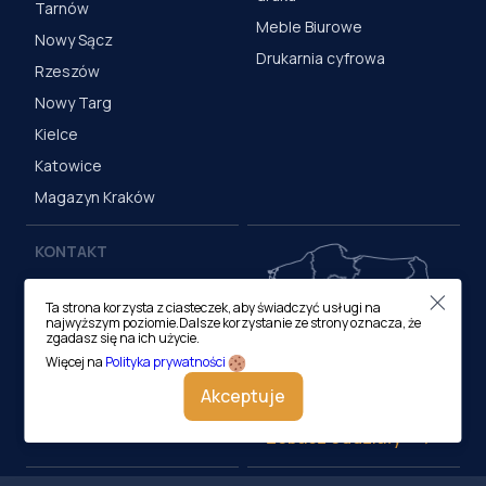
Tarnów
Meble Biurowe
Nowy Sącz
Drukarnia cyfrowa
Rzeszów
Nowy Targ
Kielce
Katowice
Magazyn Kraków
KONTAKT
Centrala (Kraków)
Ta strona korzysta z ciasteczek, aby świadczyć usługi na
ul. M. Medweckiego 17, 31-
najwyższym poziomie.Dalsze korzystanie ze strony oznacza, że
870 Kraków
zgadasz się na ich użycie.
tel.:
12 413 20 00
Więcej na
Polityka prywatności
e-mail:
biuro@lobos.pl
Akceptuje
Zobacz oddziały