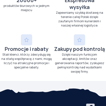
20000+
Ekspresowa
produktów biurowych w jednym
wysyłka
miejscu
Zapewniamy szybką dostawę na
terenie całej Polski dzięki
zaufanym firmom kurierskim i
naszej własnej logistyce.
Promocje i rabaty
Zakupy pod kontrolą
Stali klienci, którzy zdecydują się
Dzięki naszym funkcjom
na stałą współpracę z nami, mogą
akceptacji, limitów oraz
liczyć na atrakcyjne promocje i
generowania raportów, zyskujesz
specjalne rabaty.
pełną kontrolę nad wydatkami
swojej firmy.