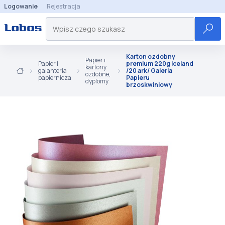
Logowanie
Rejestracja
Karton ozdobny
Papier i
Papier i
premium 220g Iceland
kartony
galanteria
/20 ark/ Galeria
ozdobne,
papiernicza
Papieru
dyplomy
brzoskwiniowy