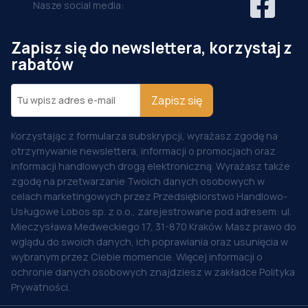
Nasze social media:
Zapisz się do newslettera, korzystaj z
rabatów
Zapisz się
Korzystając z formularza subskrypcji, wyrażasz zgodę na
otrzymywanie newslettera, informacji o promocjach oraz
informacji handlowych drogą elektroniczną. Wyrażasz także
zgodę na przetwarzanie Twoich danych osobowych w
celach marketingowych przez Przedsiębiorstwo Handlowo-
Usługowe Lobos sp. z o.o., zarejestrowane pod adresem: ul.
Mieczysława Medweckiego 17, 31-870 Kraków. Masz prawo do
wglądu do swoich danych, ich poprawiania oraz usunięcia w
wybranym przez Ciebie momencie. Więcej informacji o
ochronie danych osobowych znajdziesz w zakładce Polityka
Prywatności.