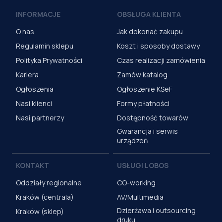
INFORMACJE
OBSŁUGA KLIENTA
O nas
Jak dokonać zakupu
Regulamin sklepu
Koszt i sposoby dostawy
Polityka Prywatności
Czas realizacji zamówienia
Kariera
Zamów katalog
Ogłoszenia
Ogłoszenie KSeF
Nasi klienci
Formy płatności
Nasi partnerzy
Dostępność towarów
Gwarancja i serwis
urządzeń
KONTAKT
USŁUGI LOBOS
Oddziały regionalne
CO-working
Kraków (centrala)
AV/Multimedia
Dzierżawa i outsourcing
Kraków (sklep)
druku