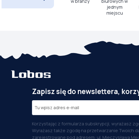
w branży
biurowych w
jednym
miejscu
Zapisz się do newslettera, korz
Korzystając z formularza subskrypcji, wyrażasz zg
Wyrażasz także zgodę na przetwarzanie Twoich d
zarejestrowane pod adresem: ul. Mieczysława Med