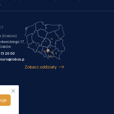
.
KT
a (Kraków)
Medweckiego 17,
Kraków
413 20 00
biuro@lobos.pl
Zobacz oddziały
uje