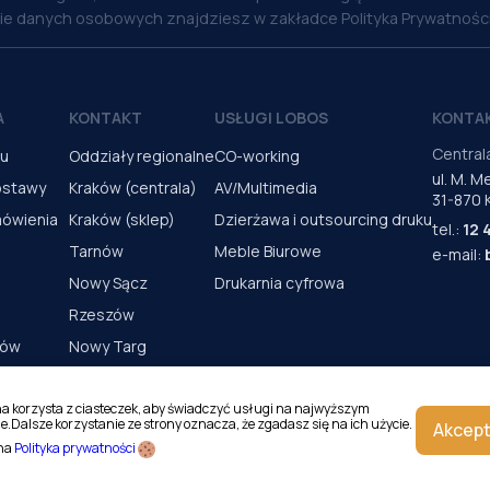
nie danych osobowych znajdziesz w zakładce Polityka Prywatności
A
KONTAKT
USŁUGI LOBOS
KONTA
Central
pu
Oddziały regionalne
CO-working
ul. M. 
ostawy
Kraków (centrala)
AV/Multimedia
31-870 
mówienia
Kraków (sklep)
Dzierżawa i outsourcing druku
tel.:
12 
Tarnów
Meble Biurowe
e-mail:
Nowy Sącz
Drukarnia cyfrowa
Rzeszów
rów
Nowy Targ
s urządzeń
Kielce
Katowice
na korzysta z ciasteczek, aby świadczyć usługi na najwyższym
e.Dalsze korzystanie ze strony oznacza, że zgadasz się na ich użycie.
Akcept
Magazyn Kraków
 na
Polityka prywatności