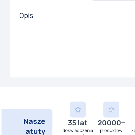
Opis
Nasze
35 lat
20000+
atuty
doświadczenia
produktów
Z