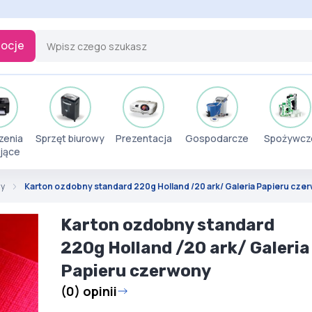
ocje
zenia
Sprzęt biurowy
Prezentacja
Gospodarcze
Spożywcz
jące
my
Karton ozdobny standard 220g Holland /20 ark/ Galeria Papieru cze
Karton ozdobny standard
220g Holland /20 ark/ Galeria
Papieru czerwony
(0) opinii