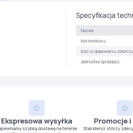
Specyfikacja tech
Nazwa
Kod kreskowy
Ilość w opakowaniu zbiorcz
Jednostka sprzedaży
Ekspresowa wysyłka
Promocje i
apewniamy szybką dostawę na terenie
Stali klienci, którzy zdec