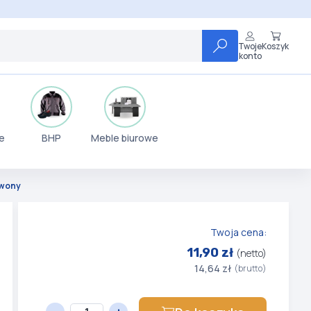
Twoje
Koszyk
konto
e
BHP
Meble biurowe
rwony
Twoja cena:
11,90 zł
(netto)
14,64 zł
(brutto)