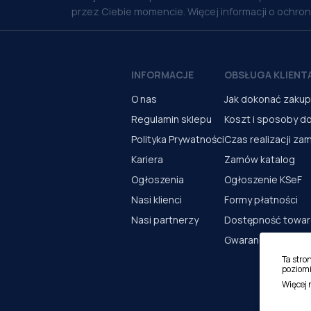
przez Ciebie momencie. Więcej informacji o ochro
INFORMACJE
OBSŁUGA KLIENT
O nas
Jak dokonać zaku
Regulamin sklepu
Koszt i sposoby d
Polityka Prywatności
Czas realizacji za
Kariera
Zamów katalog
Ogłoszenia
Ogłoszenie KSeF
Nasi klienci
Formy płatności
Nasi partnerzy
Dostępność towa
Gwarancja i serwi
Ta stro
poziomi
Więcej