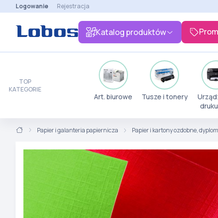
Logowanie
Rejestracja
Prom
Katalog produktów
TOP
KATEGORIE
Art. biurowe
Tusze i tonery
Urząd
druku
Papier i galanteria papiernicza
Papier i kartony ozdobne, dyplo