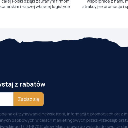
całej Polski dzięki zaufanym firmom
współpracę z nami, m
kurierskim i naszej własnej logistyce.
atrakcyjne promocje i s
ystaj z rabatów
Zapisz się
odę na otrzymywanie newslettera, informacji o promocjach oraz i
anych osobowych w celach marketingowych przez Przedsiębiorstw
weckiego 17, 31-870 Kraków. Masz prawo do wglądu do swoich dan