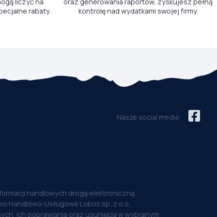
ogą liczyć na
oraz generowania raportów, zyskujesz pełną
pecjalne rabaty.
kontrolę nad wydatkami swojej firmy.
Nasze social media:
nformacji handlowych drogą elektroniczną.
o Handlowo-Usługowe Lobos sp. z o.o.,
ych, ich poprawiania oraz usunięcia w wybranym