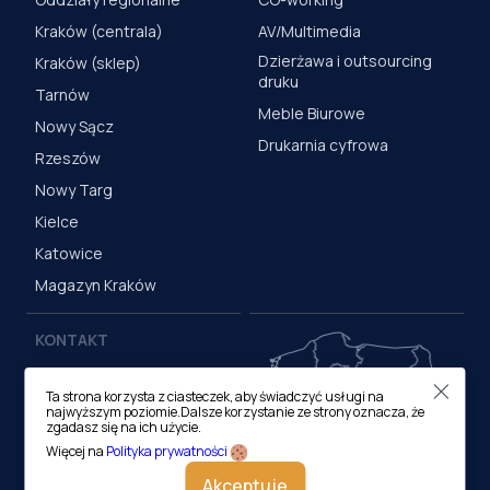
Kraków (centrala)
AV/Multimedia
Dzierżawa i outsourcing
Kraków (sklep)
druku
Tarnów
Meble Biurowe
Nowy Sącz
Drukarnia cyfrowa
Rzeszów
Nowy Targ
Kielce
Katowice
Magazyn Kraków
KONTAKT
Centrala (Kraków)
Ta strona korzysta z ciasteczek, aby świadczyć usługi na
ul. M. Medweckiego 17, 31-
najwyższym poziomie.Dalsze korzystanie ze strony oznacza, że
870 Kraków
zgadasz się na ich użycie.
tel.:
12 413 20 00
Więcej na
Polityka prywatności
e-mail:
biuro@lobos.pl
Akceptuje