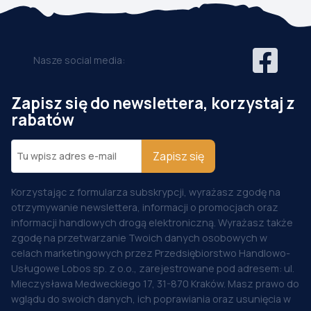
Nasze social media:
Zapisz się do newslettera, korzystaj z
rabatów
Zapisz się
Korzystając z formularza subskrypcji, wyrażasz zgodę na
otrzymywanie newslettera, informacji o promocjach oraz
informacji handlowych drogą elektroniczną. Wyrażasz także
zgodę na przetwarzanie Twoich danych osobowych w
celach marketingowych przez Przedsiębiorstwo Handlowo-
Usługowe Lobos sp. z o.o., zarejestrowane pod adresem: ul.
Mieczysława Medweckiego 17, 31-870 Kraków. Masz prawo do
wglądu do swoich danych, ich poprawiania oraz usunięcia w