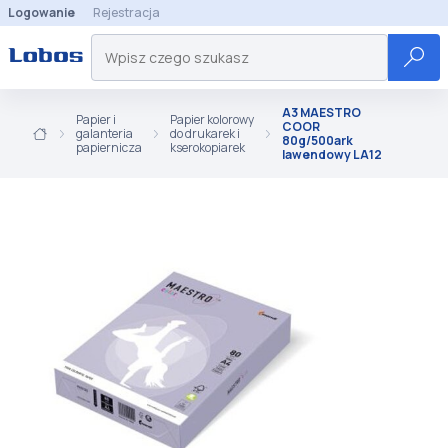
Logowanie
Rejestracja
A3 MAESTRO
Papier i
Papier kolorowy
COOR
galanteria
do drukarek i
80g/500ark
papiernicza
kserokopiarek
lawendowy LA12