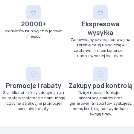
20000+
Ekspresowa
produktów biurowych w jednym
wysyłka
miejscu
Zapewniamy szybką dostawę na
terenie całej Polski dzięki
zaufanym firmom kurierskim i
naszej własnej logistyce.
Promocje i rabaty
Zakupy pod kontrolą
Stali klienci, którzy zdecydują się
Dzięki naszym funkcjom
na stałą współpracę z nami, mogą
akceptacji, limitów oraz
liczyć na atrakcyjne promocje i
generowania raportów, zyskujesz
specjalne rabaty.
pełną kontrolę nad wydatkami
swojej firmy.