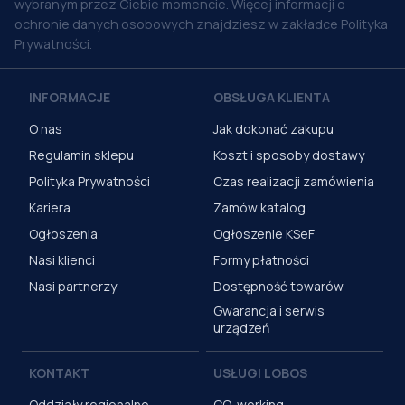
wybranym przez Ciebie momencie. Więcej informacji o
ochronie danych osobowych znajdziesz w zakładce Polityka
Prywatności.
INFORMACJE
OBSŁUGA KLIENTA
O nas
Jak dokonać zakupu
Regulamin sklepu
Koszt i sposoby dostawy
Polityka Prywatności
Czas realizacji zamówienia
Kariera
Zamów katalog
Ogłoszenia
Ogłoszenie KSeF
Nasi klienci
Formy płatności
Nasi partnerzy
Dostępność towarów
Gwarancja i serwis
urządzeń
KONTAKT
USŁUGI LOBOS
Oddziały regionalne
CO-working