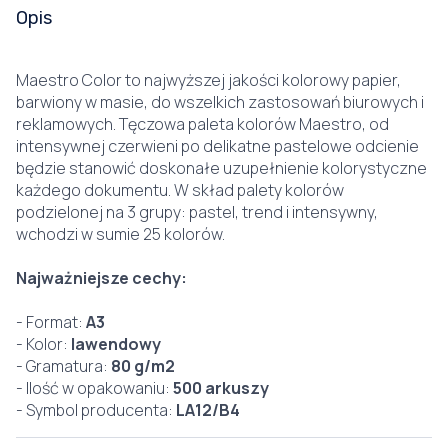
Opis
Maestro Color to najwyższej jakości kolorowy papier,
barwiony w masie, do wszelkich zastosowań biurowych i
reklamowych. Tęczowa paleta kolorów Maestro, od
intensywnej czerwieni po delikatne pastelowe odcienie
będzie stanowić doskonałe uzupełnienie kolorystyczne
każdego dokumentu. W skład palety kolorów
podzielonej na 3 grupy: pastel, trend i intensywny,
wchodzi w sumie 25 kolorów.
Najważniejsze cechy:
- Format:
A3
- Kolor:
lawendowy
- Gramatura:
80 g/m2
- Ilość w opakowaniu:
500 arkuszy
- Symbol producenta:
LA12/B4