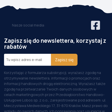
Nasze social media:
Zapisz się do newslettera, korzystaj z
rabatów
Zapisz się
Korzystając z formularza subskrypcji, wyrażasz zgodę na
otrzymywanie newslettera, informacji o promocjach oraz
informacji handlowych drogą elektroniczną. Wyrażasz także
zgodę na przetwarzanie Twoich danych osobowych w
celach marketingowych przez Przedsiębiorstwo Handlowo-
Usługowe Lobos sp. z o.o., zarejestrowane pod adresem: ul.
Mieczysława Medweckiego 17, 31-870 Kraków. Masz prawo do
wglądu do swoich danych, ich poprawiania oraz usunięcia w