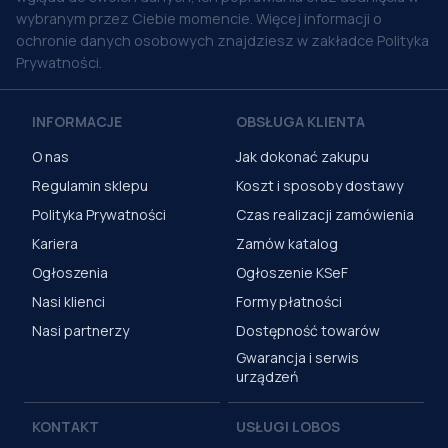
wybranym przez Ciebie momencie. Więcej informacji o
ochronie danych osobowych znajdziesz w zakładce Polityka
Prywatności.
INFORMACJE
OBSŁUGA KLIENTA
O nas
Jak dokonać zakupu
Regulamin sklepu
Koszt i sposoby dostawy
Polityka Prywatności
Czas realizacji zamówienia
Kariera
Zamów katalog
Ogłoszenia
Ogłoszenie KSeF
Nasi klienci
Formy płatności
Nasi partnerzy
Dostępność towarów
Gwarancja i serwis
urządzeń
KONTAKT
USŁUGI LOBOS