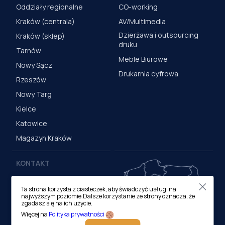
Oddziały regionalne
CO-working
Kraków (centrala)
AV/Multimedia
Dzierżawa i outsourcing
Kraków (sklep)
druku
Tarnów
Meble Biurowe
Nowy Sącz
Drukarnia cyfrowa
Rzeszów
Nowy Targ
Kielce
Katowice
Magazyn Kraków
KONTAKT
Centrala (Kraków)
Ta strona korzysta z ciasteczek, aby świadczyć usługi na
ul. M. Medweckiego 17, 31-
najwyższym poziomie.Dalsze korzystanie ze strony oznacza, że
870 Kraków
zgadasz się na ich użycie.
tel.:
12 413 20 00
Więcej na
Polityka prywatności