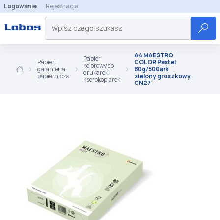
Logowanie
Rejestracja
A4 MAESTRO
Papier
Papier i
COLOR Pastel
kolorowy do
galanteria
80g/500ark
drukarek i
papiernicza
zielony groszkowy
kserokopiarek
GN27