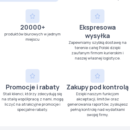
20000+
Ekspresowa
produktów biurowych w jednym
wysyłka
miejscu
Zapewniamy szybką dostawę na
terenie całej Polski dzięki
zaufanym firmom kurierskim i
naszej własnej logistyce.
Promocje i rabaty
Zakupy pod kontrolą
Stali klienci, którzy zdecydują się
Dzięki naszym funkcjom
na stałą współpracę z nami, mogą
akceptacji, limitów oraz
liczyć na atrakcyjne promocje i
generowania raportów, zyskujesz
specjalne rabaty.
pełną kontrolę nad wydatkami
swojej firmy.