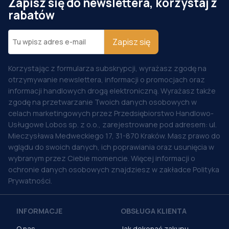
Zapisz się do newslettera, korzystaj z
rabatów
Zapisz się
Korzystając z formularza subskrypcji, wyrażasz zgodę na
otrzymywanie newslettera, informacji o promocjach oraz
informacji handlowych drogą elektroniczną. Wyrażasz także
zgodę na przetwarzanie Twoich danych osobowych w
celach marketingowych przez Przedsiębiorstwo Handlowo-
Usługowe Lobos sp. z o.o., zarejestrowane pod adresem: ul.
Mieczysława Medweckiego 17, 31-870 Kraków. Masz prawo do
wglądu do swoich danych, ich poprawiania oraz usunięcia w
wybranym przez Ciebie momencie. Więcej informacji o
ochronie danych osobowych znajdziesz w zakładce Polityka
Prywatności.
INFORMACJE
OBSŁUGA KLIENTA
O nas
Jak dokonać zakupu