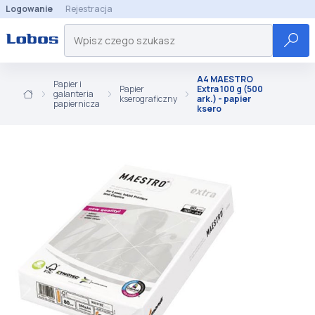
Logowanie
Rejestracja
A4 MAESTRO
Papier i
Papier
Extra 100 g (500
galanteria
kserograficzny
ark.) - papier
papiernicza
ksero