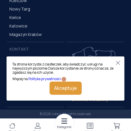
Rzeszów
Nowy Targ
Kielce
Katowice
Magazyn Kraków
KONTAKT
Centrala (Kraków)
Ta strona korzysta z ciasteczek, aby świadczyć usługi na
ul. M. Medweckiego 17, 31-
najwyższym poziomie.Dalsze korzystanie ze strony oznacza, że
870 Kraków
zgadasz się na ich użycie.
tel.:
12 413 20 00
Więcej na
Polityka prywatności
e-mail:
biuro@lobos.pl
Akceptuje
Zobacz oddziały
© 2026 Lobos. All rights reserved.
Kategorie