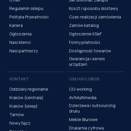
Regulamin sklepu
Koszt i sposoby dostawy
Polityka Prywatności
Czas realizacji zamówienia
Kariera
Zamów katalog
Ogłoszenia
Ogłoszenie KSeF
Nasi klienci
Formy płatności
Nasi partnerzy
Dostępność towarów
Gwarancja i serwis
urządzeń
KONTAKT
USŁUGI LOBOS
Oddziały regionalne
CO-working
Kraków (centrala)
AV/Multimedia
Dzierżawa i outsourcing
Kraków (sklep)
druku
Tarnów
Meble Biurowe
Nowy Sącz
Drukarnia cyfrowa