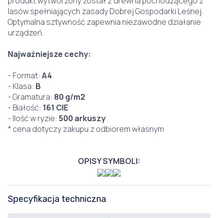
produkt wytworzony został z drewna pochodzącego z
lasów spełniających zasady Dobrej Gospodarki Leśnej.
Optymalna sztywność zapewnia niezawodne działanie
urządzeń.
Najważniejsze cechy:
- Format:
A4
- Klasa:
B
- Gramatura:
80 g/m2
- Białość:
161 CIE
- Ilość w ryzie:
500 arkuszy
* cena dotyczy zakupu z odbiorem własnym
OPISY SYMBOLI:
Specyfikacja techniczna