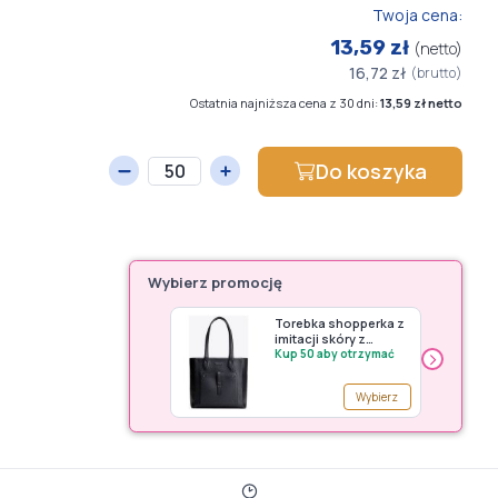
Twoja cena:
13,59 zł
(netto)
16,72 zł
(brutto)
Ostatnia najniższa cena z 30 dni:
13,59 zł netto
Do koszyka
Wybierz promocję
Torebka shopperka z
imitacji skóry z
›
kieszenią z przodu
Kup 50 aby otrzymać
czarno - grafitowa
Wittchen - premia
Wybierz
G150