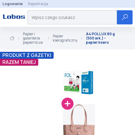
Logowanie
Rejestracja
Papier i
A4 POLLUX 80 g
Papier
galanteria
(500 ark.) -
kserograficzny
papiernicza
papier ksero
PRODUKT Z GAZETKI
RAZEM TANIEJ