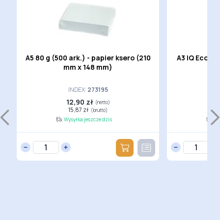
A5 80 g (500 ark.) - papier ksero (210
A3 IQ Econom
mm x 148 mm)
INDEX:
273195
12,90 zł
2
(netto)
15,87 zł
(brutto)
Wysyłka jeszcze dziś
Wy