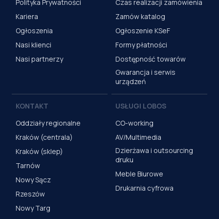
Polityka Prywatności
Czas realizacji zamówienia
Kariera
Zamów katalog
Ogłoszenia
Ogłoszenie KSeF
Nasi klienci
Formy płatności
Nasi partnerzy
Dostępność towarów
Gwarancja i serwis
urządzeń
KONTAKT
USŁUGI LOBOS
Oddziały regionalne
CO-working
Kraków (centrala)
AV/Multimedia
Dzierżawa i outsourcing
Kraków (sklep)
druku
Tarnów
Meble Biurowe
Nowy Sącz
Drukarnia cyfrowa
Rzeszów
Nowy Targ