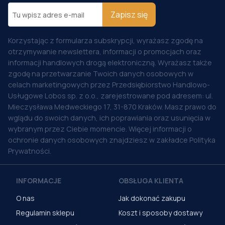
Zapisz się
Korzystając z formularza subskrypcji, wyrażasz zgodę na
otrzymywanie newslettera, informacji o promocjach oraz
informacji handlowych drogą elektroniczną. Wyrażasz także
zgodę na przetwarzanie Twoich danych osobowych w
celach marketingowych przez Przedsiębiorstwo Handlowo-
Usługowe Lobos sp. z o.o., zarejestrowane pod adresem: ul.
Mieczysława Medweckiego 17, 31-870 Kraków. Masz prawo do
wglądu do swoich danych, ich poprawiania oraz usunięcia w
wybranym przez Ciebie momencie. Więcej informacji o
ochronie danych osobowych znajdziesz w zakładce Polityka
Prywatności.
INFORMACJE
OBSŁUGA KLIENTA
O nas
Jak dokonać zakupu
Regulamin sklepu
Koszt i sposoby dostawy