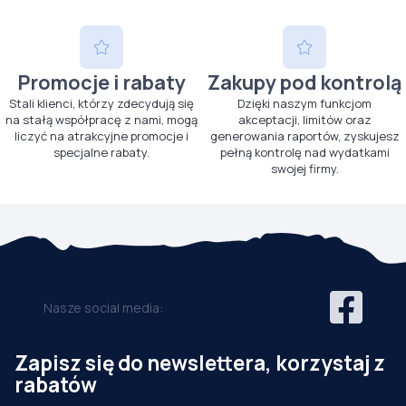
Promocje i rabaty
Zakupy pod kontrolą
Stali klienci, którzy zdecydują się
Dzięki naszym funkcjom
na stałą współpracę z nami, mogą
akceptacji, limitów oraz
liczyć na atrakcyjne promocje i
generowania raportów, zyskujesz
specjalne rabaty.
pełną kontrolę nad wydatkami
swojej firmy.
Nasze social media:
Zapisz się do newslettera, korzystaj z
rabatów