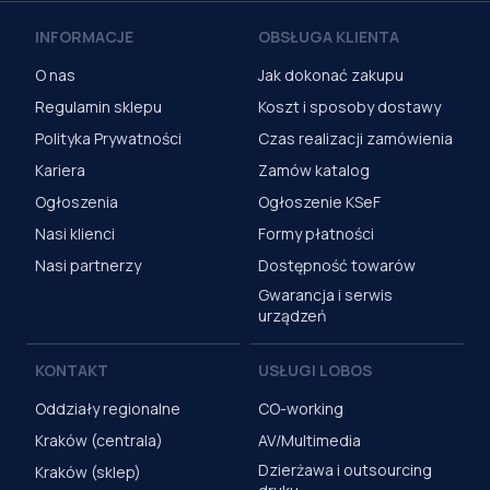
INFORMACJE
OBSŁUGA KLIENTA
O nas
Jak dokonać zakupu
Regulamin sklepu
Koszt i sposoby dostawy
Polityka Prywatności
Czas realizacji zamówienia
Kariera
Zamów katalog
Ogłoszenia
Ogłoszenie KSeF
Nasi klienci
Formy płatności
Nasi partnerzy
Dostępność towarów
Gwarancja i serwis
urządzeń
KONTAKT
USŁUGI LOBOS
Oddziały regionalne
CO-working
Kraków (centrala)
AV/Multimedia
Dzierżawa i outsourcing
Kraków (sklep)