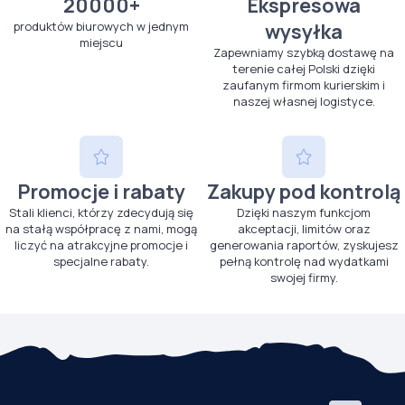
20000+
Ekspresowa
produktów biurowych w jednym
wysyłka
miejscu
Zapewniamy szybką dostawę na
terenie całej Polski dzięki
zaufanym firmom kurierskim i
naszej własnej logistyce.
Promocje i rabaty
Zakupy pod kontrolą
Stali klienci, którzy zdecydują się
Dzięki naszym funkcjom
na stałą współpracę z nami, mogą
akceptacji, limitów oraz
liczyć na atrakcyjne promocje i
generowania raportów, zyskujesz
specjalne rabaty.
pełną kontrolę nad wydatkami
swojej firmy.