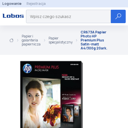
Logowanie
Rejestracja
CR673A Papier
Papier i
Photo HP
Papier
galanteria
Premium Plus
specjalistyczny
papiernicza
Satin-matt
A4/300g 20ark.