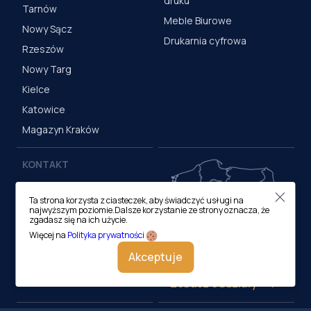
druku
Tarnów
Meble Biurowe
Nowy Sącz
Drukarnia cyfrowa
Rzeszów
Nowy Targ
Kielce
Katowice
Magazyn Kraków
KONTAKT
Centrala (Kraków)
Ta strona korzysta z ciasteczek, aby świadczyć usługi na
ul. M. Medweckiego 17, 31-
najwyższym poziomie.Dalsze korzystanie ze strony oznacza, że
870 Kraków
zgadasz się na ich użycie.
tel.:
12 413 20 00
Więcej na
Polityka prywatności
e-mail:
biuro@lobos.pl
Akceptuje
Zobacz oddziały