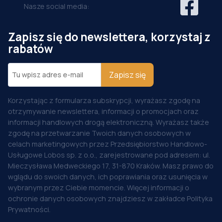
Nasze social media:
Zapisz się do newslettera, korzystaj z
rabatów
Zapisz się
Korzystając z formularza subskrypcji, wyrażasz zgodę na
otrzymywanie newslettera, informacji o promocjach oraz
informacji handlowych drogą elektroniczną. Wyrażasz także
zgodę na przetwarzanie Twoich danych osobowych w
celach marketingowych przez Przedsiębiorstwo Handlowo-
Usługowe Lobos sp. z o.o., zarejestrowane pod adresem: ul.
Mieczysława Medweckiego 17, 31-870 Kraków. Masz prawo do
wglądu do swoich danych, ich poprawiania oraz usunięcia w
wybranym przez Ciebie momencie. Więcej informacji o
ochronie danych osobowych znajdziesz w zakładce Polityka
Prywatności.