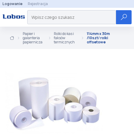
Logowanie
Rejestracja
Papier i
Rolki do kas i
114mm x 30m
galanteria
faksów
/10szt/ rolki
papiernicza
termicznych
offsetowe