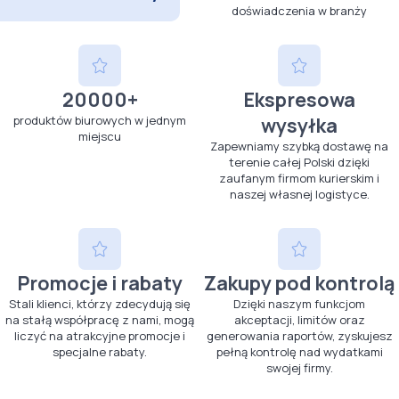
doświadczenia w branży
20000+
Ekspresowa
produktów biurowych w jednym
wysyłka
miejscu
Zapewniamy szybką dostawę na
terenie całej Polski dzięki
zaufanym firmom kurierskim i
naszej własnej logistyce.
Promocje i rabaty
Zakupy pod kontrolą
Stali klienci, którzy zdecydują się
Dzięki naszym funkcjom
na stałą współpracę z nami, mogą
akceptacji, limitów oraz
liczyć na atrakcyjne promocje i
generowania raportów, zyskujesz
specjalne rabaty.
pełną kontrolę nad wydatkami
swojej firmy.