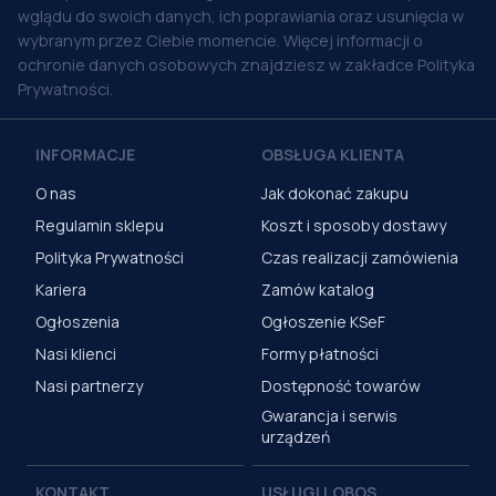
wglądu do swoich danych, ich poprawiania oraz usunięcia w
wybranym przez Ciebie momencie. Więcej informacji o
ochronie danych osobowych znajdziesz w zakładce Polityka
Prywatności.
INFORMACJE
OBSŁUGA KLIENTA
O nas
Jak dokonać zakupu
Regulamin sklepu
Koszt i sposoby dostawy
Polityka Prywatności
Czas realizacji zamówienia
Kariera
Zamów katalog
Ogłoszenia
Ogłoszenie KSeF
Nasi klienci
Formy płatności
Nasi partnerzy
Dostępność towarów
Gwarancja i serwis
urządzeń
KONTAKT
USŁUGI LOBOS