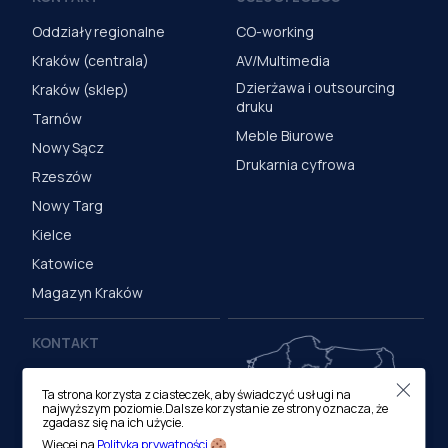
Oddziały regionalne
CO-working
Kraków (centrala)
AV/Multimedia
Dzierżawa i outsourcing
Kraków (sklep)
druku
Tarnów
Meble Biurowe
Nowy Sącz
Drukarnia cyfrowa
Rzeszów
Nowy Targ
Kielce
Katowice
Magazyn Kraków
KONTAKT
Centrala (Kraków)
Ta strona korzysta z ciasteczek, aby świadczyć usługi na
ul. M. Medweckiego 17, 31-
najwyższym poziomie.Dalsze korzystanie ze strony oznacza, że
870 Kraków
zgadasz się na ich użycie.
tel.:
12 413 20 00
Więcej na
Polityka prywatności