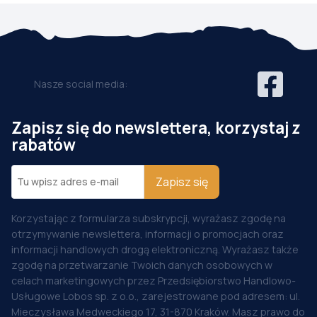
Nasze social media:
Zapisz się do newslettera, korzystaj z
rabatów
Zapisz się
Korzystając z formularza subskrypcji, wyrażasz zgodę na
otrzymywanie newslettera, informacji o promocjach oraz
informacji handlowych drogą elektroniczną. Wyrażasz także
zgodę na przetwarzanie Twoich danych osobowych w
celach marketingowych przez Przedsiębiorstwo Handlowo-
Usługowe Lobos sp. z o.o., zarejestrowane pod adresem: ul.
Mieczysława Medweckiego 17, 31-870 Kraków. Masz prawo do