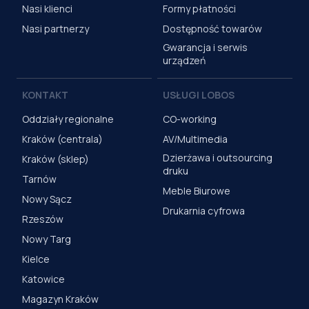
Nasi klienci
Formy płatności
Nasi partnerzy
Dostępność towarów
Gwarancja i serwis
urządzeń
KONTAKT
USŁUGI LOBOS
Oddziały regionalne
CO-working
Kraków (centrala)
AV/Multimedia
Dzierżawa i outsourcing
Kraków (sklep)
druku
Tarnów
Meble Biurowe
Nowy Sącz
Drukarnia cyfrowa
Rzeszów
Nowy Targ
Kielce
Katowice
Magazyn Kraków