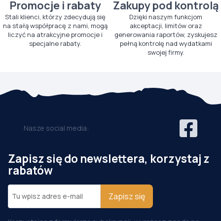
Promocje i rabaty
Zakupy pod kontrolą
Stali klienci, którzy zdecydują się
Dzięki naszym funkcjom
na stałą współpracę z nami, mogą
akceptacji, limitów oraz
liczyć na atrakcyjne promocje i
generowania raportów, zyskujesz
specjalne rabaty.
pełną kontrolę nad wydatkami
swojej firmy.
Nasze social media:
Zapisz się do newslettera, korzystaj z
rabatów
Zapisz się