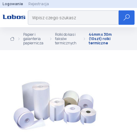
Logowanie
Rejestracja
Papier i
Rolki do kas i
44mm x 30m
galanteria
faksów
(10szt) rolki
papiernicza
termicznych
termiczne