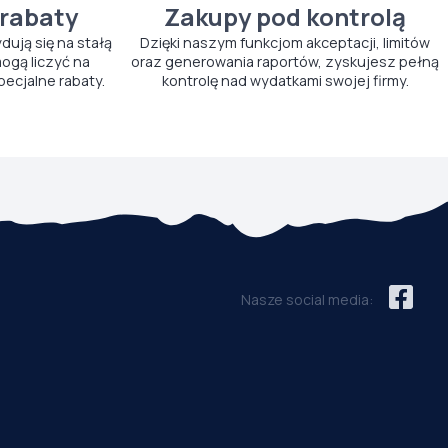
 rabaty
Zakupy pod kontrolą
ydują się na stałą
Dzięki naszym funkcjom akceptacji, limitów
ogą liczyć na
oraz generowania raportów, zyskujesz pełną
pecjalne rabaty.
kontrolę nad wydatkami swojej firmy.
Nasze social media: