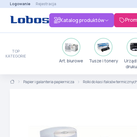
Logowanie
Rejestracja
Prom
Katalog produktów
TOP
KATEGORIE
Art. biurowe
Tusze i tonery
Urząd
druku
Papier i galanteria papiernicza
Rolki do kas i faksów termicznyc