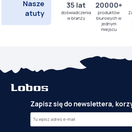
Nasze
35 lat
20000+
atuty
doświadczenia
produktów
Z
w branży
biurowych w
jednym
miejscu
Zapisz się do newslettera, korz