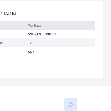
niczna
Wartość
5902178609090
ym
12
opk