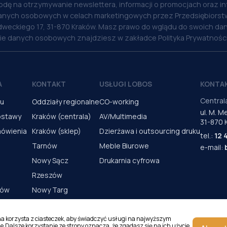
odę na otrzymywanie newslettera, informacji o promocjach oraz i
anych osobowych w celach marketingowych przez Przedsiębiorstw
weckiego 17, 31-870 Kraków. Masz prawo do wglądu do swoich dan
nie danych osobowych znajdziesz w zakładce Polityka Prywatności
A
KONTAKT
USŁUGI LOBOS
KONTA
Central
pu
Oddziały regionalne
CO-working
ul. M. 
ostawy
Kraków (centrala)
AV/Multimedia
31-870 
mówienia
Kraków (sklep)
Dzierżawa i outsourcing druku
tel.:
12 
Tarnów
Meble Biurowe
e-mail:
Nowy Sącz
Drukarnia cyfrowa
Rzeszów
rów
Nowy Targ
s urządzeń
Kielce
Katowice
na korzysta z ciasteczek, aby świadczyć usługi na najwyższym
e.Dalsze korzystanie ze strony oznacza, że zgadasz się na ich użycie.