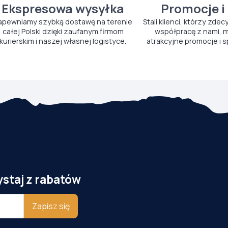
Ekspresowa wysyłka
Promocje i
apewniamy szybką dostawę na terenie
Stali klienci, którzy zdec
całej Polski dzięki zaufanym firmom
współpracę z nami, m
kurierskim i naszej własnej logistyce.
atrakcyjne promocje i s
ystaj z rabatów
Zapisz się