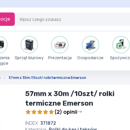
ocje
zenia
Sprzęt biurowy
Prezentacja
Gospodarcze
Spożywcz
jące
h
57mm x 30m /10szt/ rolki termiczne Emerson
57mm x 30m /10szt/ rolki
termiczne Emerson
(2) opinii
INDEX:
371872
Kategoria:
Rolki do kas i faksów