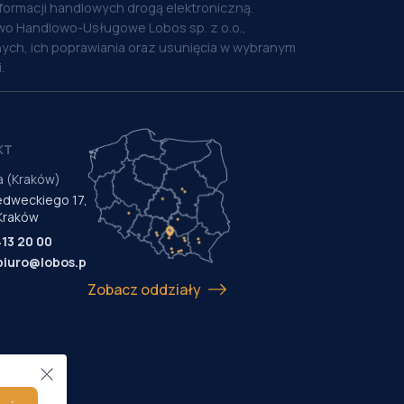
nformacji handlowych drogą elektroniczną.
o Handlowo-Usługowe Lobos sp. z o.o.,
ych, ich poprawiania oraz usunięcia w wybranym
.
KT
a (Kraków)
Medweckiego 17,
Kraków
413 20 00
biuro@lobos.pl
Zobacz oddziały