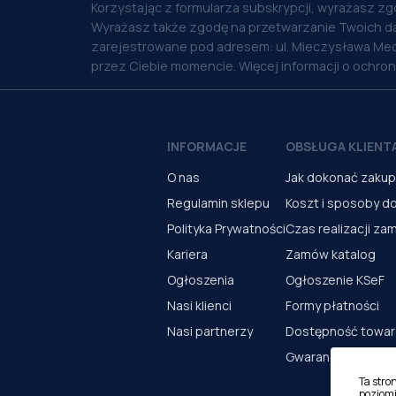
Korzystając z formularza subskrypcji, wyrażasz zg
Wyrażasz także zgodę na przetwarzanie Twoich d
zarejestrowane pod adresem: ul. Mieczysława Med
przez Ciebie momencie. Więcej informacji o ochro
INFORMACJE
OBSŁUGA KLIENT
O nas
Jak dokonać zaku
Regulamin sklepu
Koszt i sposoby d
Polityka Prywatności
Czas realizacji za
Kariera
Zamów katalog
Ogłoszenia
Ogłoszenie KSeF
Nasi klienci
Formy płatności
Nasi partnerzy
Dostępność towa
Gwarancja i serwi
Ta stro
poziomi