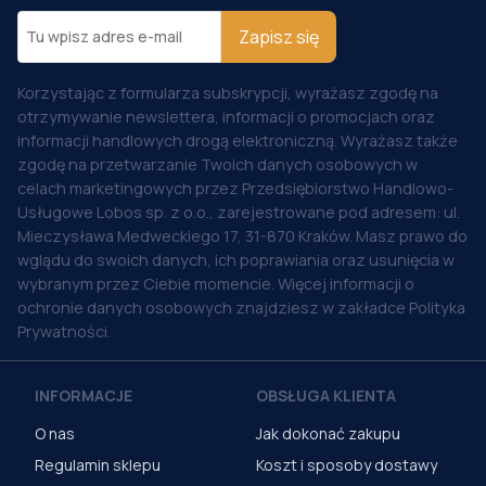
Zapisz się
Korzystając z formularza subskrypcji, wyrażasz zgodę na
otrzymywanie newslettera, informacji o promocjach oraz
informacji handlowych drogą elektroniczną. Wyrażasz także
zgodę na przetwarzanie Twoich danych osobowych w
celach marketingowych przez Przedsiębiorstwo Handlowo-
Usługowe Lobos sp. z o.o., zarejestrowane pod adresem: ul.
Mieczysława Medweckiego 17, 31-870 Kraków. Masz prawo do
wglądu do swoich danych, ich poprawiania oraz usunięcia w
wybranym przez Ciebie momencie. Więcej informacji o
ochronie danych osobowych znajdziesz w zakładce Polityka
Prywatności.
INFORMACJE
OBSŁUGA KLIENTA
O nas
Jak dokonać zakupu
Regulamin sklepu
Koszt i sposoby dostawy