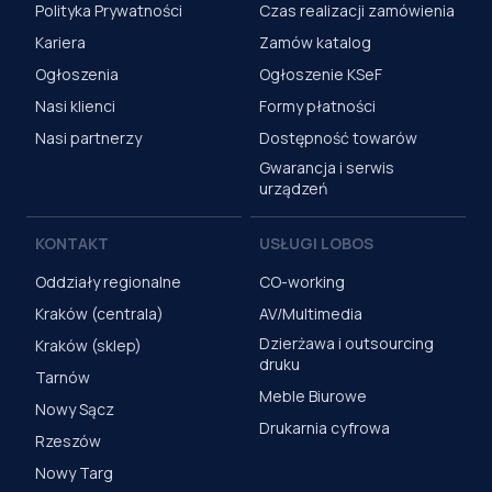
Polityka Prywatności
Czas realizacji zamówienia
Kariera
Zamów katalog
Ogłoszenia
Ogłoszenie KSeF
Nasi klienci
Formy płatności
Nasi partnerzy
Dostępność towarów
Gwarancja i serwis
urządzeń
KONTAKT
USŁUGI LOBOS
Oddziały regionalne
CO-working
Kraków (centrala)
AV/Multimedia
Dzierżawa i outsourcing
Kraków (sklep)
druku
Tarnów
Meble Biurowe
Nowy Sącz
Drukarnia cyfrowa
Rzeszów
Nowy Targ