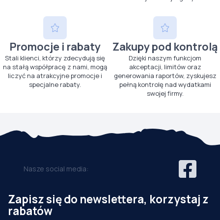
Promocje i rabaty
Zakupy pod kontrolą
Stali klienci, którzy zdecydują się
Dzięki naszym funkcjom
na stałą współpracę z nami, mogą
akceptacji, limitów oraz
liczyć na atrakcyjne promocje i
generowania raportów, zyskujesz
specjalne rabaty.
pełną kontrolę nad wydatkami
swojej firmy.
Nasze social media:
Zapisz się do newslettera, korzystaj z
rabatów