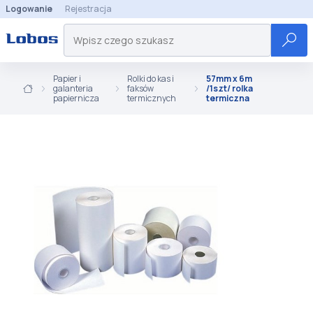
Logowanie
Rejestracja
Papier i
Rolki do kas i
57mm x 6m
galanteria
faksów
/1szt/ rolka
papiernicza
termicznych
termiczna