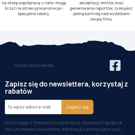
na stałą współpracę z nami, mogą
akceptacji, limitów oraz
liczyć na atrakcyjne promocje i
generowania raportów, zyskujesz
specjalne rabaty.
pełną kontrolę nad wydatkami
swojej firmy.
Nasze social media:
Zapisz się do newslettera, korzystaj z
rabatów
Zapisz się
Korzystając z formularza subskrypcji, wyrażasz zgodę na
otrzymywanie newslettera, informacji o promocjach oraz