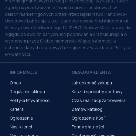
informacji handlowych drogą elektroniczną. Wyrażasz także
zgodę na przetwarzanie Twoich danych osobowych w
celach marketingowych przez Przedsiębiorstwo Handlowo-
Usługowe Lobos sp. z o.o., zarejestrowane pod adresem: ul.
Mieczysława Medweckiego 17, 31-870 Kraków. Masz prawo do
wglądu do swoich danych, ich poprawiania oraz usunięcia w
wybranym przez Ciebie momencie. Więcej informacji o
ochronie danych osobowych znajdziesz w zakładce Polityka
Prywatności.
INFORMACJE
OBSŁUGA KLIENTA
O nas
Jak dokonać zakupu
Regulamin sklepu
Koszt i sposoby dostawy
Polityka Prywatności
Czas realizacji zamówienia
Kariera
Zamów katalog
Ogłoszenia
Ogłoszenie KSeF
Nasi klienci
Formy płatności
Nasi partnerzy
Dostępność towarów