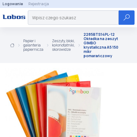
Logowanie
Rejestracja
2285BTS14PL-12
Okładka na zeszyt
Papier i
Zeszyty, bloki,
GIMBO
galanteria
kołonotatniki,
krystaliczna A5 150
papiernicza
skorowidze
mikr
pomarańczowy