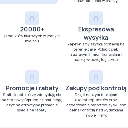
doświadczenia w branży
20000+
Ekspresowa
produktów biurowych w jednym
wysyłka
miejscu
Zapewniamy szybką dostawę na
terenie całej Polski dzięki
zaufanym firmom kurierskim i
naszej własnej logistyce.
Promocje i rabaty
Zakupy pod kontrolą
Stali klienci, którzy zdecydują się
Dzięki naszym funkcjom
na stałą współpracę z nami, mogą
akceptacji, limitów oraz
liczyć na atrakcyjne promocje i
generowania raportów, zyskujesz
specjalne rabaty.
pełną kontrolę nad wydatkami
swojej firmy.