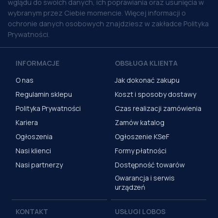
wglądu do swoich danych, ich poprawiania oraz usunięcia w
wybranym przez Ciebie momencie. Więcej informacji o
ochronie danych osobowych znajdziesz w zakładce Polityka
Prywatności.
INFORMACJE
OBSŁUGA KLIENTA
O nas
Jak dokonać zakupu
Regulamin sklepu
Koszt i sposoby dostawy
Polityka Prywatności
Czas realizacji zamówienia
Kariera
Zamów katalog
Ogłoszenia
Ogłoszenie KSeF
Nasi klienci
Formy płatności
Nasi partnerzy
Dostępność towarów
Gwarancja i serwis
urządzeń
KONTAKT
USŁUGI LOBOS