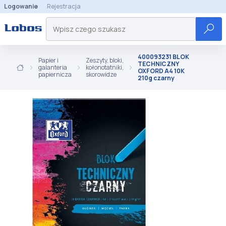
Logowanie
Rejestracja
400093231 BLOK
Papier i
Zeszyty, bloki,
TECHNICZNY
galanteria
kołonotatniki,
OXFORD A4 10K
papiernicza
skorowidze
210g czarny