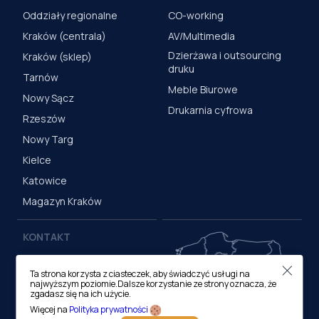
Oddziały regionalne
CO-working
Kraków (centrala)
AV/Multimedia
Dzierżawa i outsourcing
Kraków (sklep)
druku
Tarnów
Meble Biurowe
Nowy Sącz
Drukarnia cyfrowa
Rzeszów
Nowy Targ
Kielce
Katowice
Magazyn Kraków
KONTAKT
Centrala (Kraków)
Ta strona korzysta z ciasteczek, aby świadczyć usługi na
ul. M. Medweckiego 17, 31-
najwyższym poziomie.Dalsze korzystanie ze strony oznacza, że
870 Kraków
zgadasz się na ich użycie.
tel.:
12 413 20 00
Więcej na
Polityka prywatności