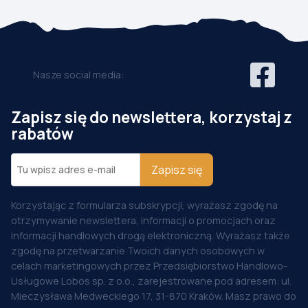
Nasze social media:
Zapisz się do newslettera, korzystaj z
rabatów
Zapisz się
Korzystając z formularza subskrypcji, wyrażasz zgodę na
otrzymywanie newslettera, informacji o promocjach oraz
informacji handlowych drogą elektroniczną. Wyrażasz także
zgodę na przetwarzanie Twoich danych osobowych w
celach marketingowych przez Przedsiębiorstwo Handlowo-
Usługowe Lobos sp. z o.o., zarejestrowane pod adresem: ul.
Mieczysława Medweckiego 17, 31-870 Kraków. Masz prawo do