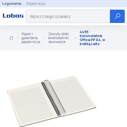
Logowanie
Rejestracja
4495
Papier i
Zeszyty, bloki,
Kołonotatnik
galanteria
kołonotatniki,
Office PP A4, w
papiernicza
skorowidze
kratkę Leitz