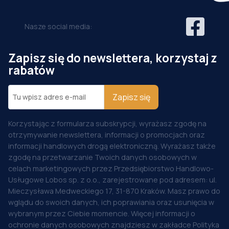
Nasze social media:
Zapisz się do newslettera, korzystaj z
rabatów
Zapisz się
Korzystając z formularza subskrypcji, wyrażasz zgodę na
otrzymywanie newslettera, informacji o promocjach oraz
informacji handlowych drogą elektroniczną. Wyrażasz także
zgodę na przetwarzanie Twoich danych osobowych w
celach marketingowych przez Przedsiębiorstwo Handlowo-
Usługowe Lobos sp. z o.o., zarejestrowane pod adresem: ul.
Mieczysława Medweckiego 17, 31-870 Kraków. Masz prawo do
wglądu do swoich danych, ich poprawiania oraz usunięcia w
wybranym przez Ciebie momencie. Więcej informacji o
ochronie danych osobowych znajdziesz w zakładce Polityka