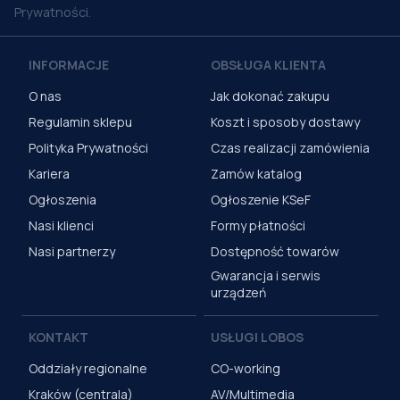
Prywatności.
INFORMACJE
OBSŁUGA KLIENTA
O nas
Jak dokonać zakupu
Regulamin sklepu
Koszt i sposoby dostawy
Polityka Prywatności
Czas realizacji zamówienia
Kariera
Zamów katalog
Ogłoszenia
Ogłoszenie KSeF
Nasi klienci
Formy płatności
Nasi partnerzy
Dostępność towarów
Gwarancja i serwis
urządzeń
KONTAKT
USŁUGI LOBOS
Oddziały regionalne
CO-working
Kraków (centrala)
AV/Multimedia