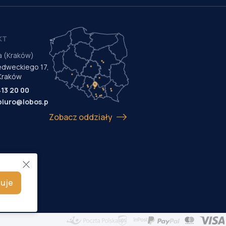
KT
a (Kraków)
Medweckiego 17,
Kraków
413 20 00
biuro@lobos.pl
Zobacz oddziały
uje