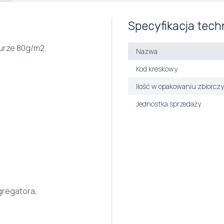
Specyfikacja tech
urze 80g/m2.
Nazwa
Kod kreskowy
Ilość w opakowaniu zbiorcz
Jednostka sprzedaży
gregatora,