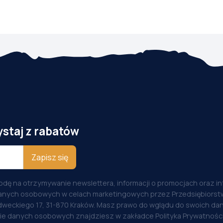
ystaj z rabatów
Zapisz się
odę na otrzymywanie newslettera, informacji o promocjach oraz i
anych osobowych w celach marketingowych przez Przedsiębiorstw
weckiego 17, 31-870 Kraków. Masz prawo do wglądu do swoich dan
nie danych osobowych znajdziesz w zakładce Polityka Prywatności