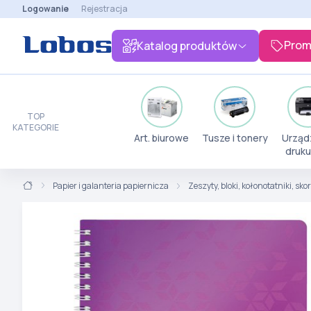
Logowanie
Rejestracja
Prom
Katalog produktów
TOP
KATEGORIE
Art. biurowe
Tusze i tonery
Urząd
druku
Papier i galanteria papiernicza
Zeszyty, bloki, kołonotatniki, sk