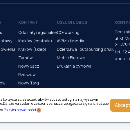
A
KONTAKT
USŁUGI LOBOS
KONTA
Central
pu
Oddziały regionalne
CO-working
ul. M. 
ostawy
Kraków (centrala)
AV/Multimedia
31-870 
mówienia
Kraków (sklep)
Dzierżawa i outsourcing druku
tel.:
12 
Tarnów
Meble Biurowe
e-mail:
Nowy Sącz
Drukarnia cyfrowa
Rzeszów
rów
Nowy Targ
s urządzeń
Kielce
Katowice
na korzysta z ciasteczek, aby świadczyć usługi na najwyższym
e.Dalsze korzystanie ze strony oznacza, że zgadasz się na ich użycie.
Akcept
Magazyn Kraków
 na
Polityka prywatności