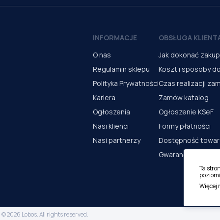
INFORMACJE
OBSŁUGA KLIENT
O nas
Jak dokonać zaku
Regulamin sklepu
Koszt i sposoby d
Polityka Prywatności
Czas realizacji za
Kariera
Zamów katalog
Ogłoszenia
Ogłoszenie KSeF
Nasi klienci
Formy płatności
Nasi partnerzy
Dostępność towa
Gwarancja i serwi
Ta stro
poziomi
Więcej
© 2026 Lobos. All rights reserved.