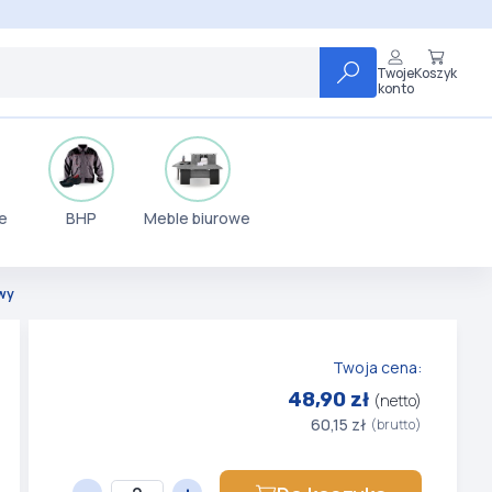
Twoje
Koszyk
konto
e
BHP
Meble biurowe
owy
Twoja cena:
48,90 zł
(netto)
60,15 zł
(brutto)