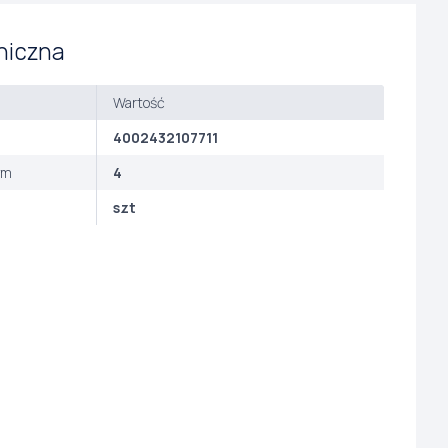
niczna
Wartość
4002432107711
ym
4
szt