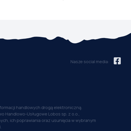
Nasze social media:
nformacji handlowych drogą elektroniczną.
o Handlowo-Usługowe Lobos sp. z o.o.,
ych, ich poprawiania oraz usunięcia w wybranym
.