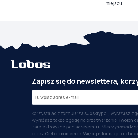
miejscu
Zapisz się do newslettera, korz
Korzystając z formularza subskrypcji, wyrażasz zg
Wyrażasz także zgodę na przetwarzanie Twoich d
zarejestrowane pod adresem: ul. Mieczysława Med
przez Ciebie momencie. Więcej informacji o ochro