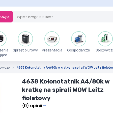
ocje
zenia
Sprzęt biurowy
Prezentacja
Gospodarcze
Spożywcz
jące
orowidze
4638 Kołonotatnik A4/80k w kratkę na spirali WOW Leitz fiolet
4638 Kołonotatnik A4/80k w
kratkę na spirali WOW Leitz
fioletowy
(0) opinii