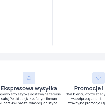
Ekspresowa wysyłka
Promocje i
apewniamy szybką dostawę na terenie
Stali klienci, którzy zdec
całej Polski dzięki zaufanym firmom
współpracę z nami, m
kurierskim i naszej własnej logistyce.
atrakcyjne promocje i s