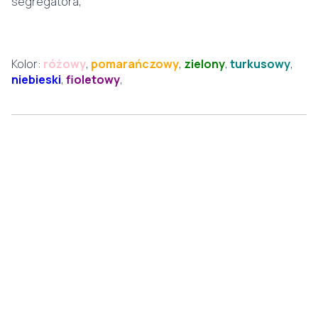
segregatora,
Kolor:
różowy
,
pomarańczowy
,
zielony
,
turkusowy
,
niebieski
,
fioletowy
,