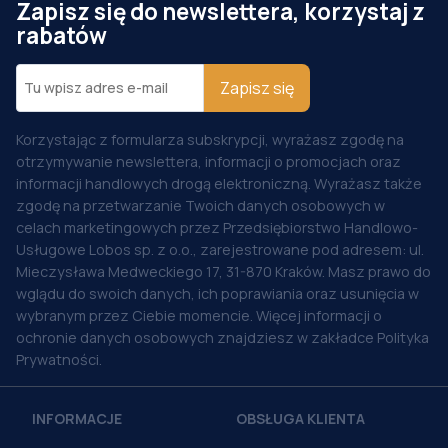
Zapisz się do newslettera, korzystaj z
rabatów
Zapisz się
Korzystając z formularza subskrypcji, wyrażasz zgodę na
otrzymywanie newslettera, informacji o promocjach oraz
informacji handlowych drogą elektroniczną. Wyrażasz także
zgodę na przetwarzanie Twoich danych osobowych w
celach marketingowych przez Przedsiębiorstwo Handlowo-
Usługowe Lobos sp. z o.o., zarejestrowane pod adresem: ul.
Mieczysława Medweckiego 17, 31-870 Kraków. Masz prawo do
wglądu do swoich danych, ich poprawiania oraz usunięcia w
wybranym przez Ciebie momencie. Więcej informacji o
ochronie danych osobowych znajdziesz w zakładce Polityka
Prywatności.
INFORMACJE
OBSŁUGA KLIENTA