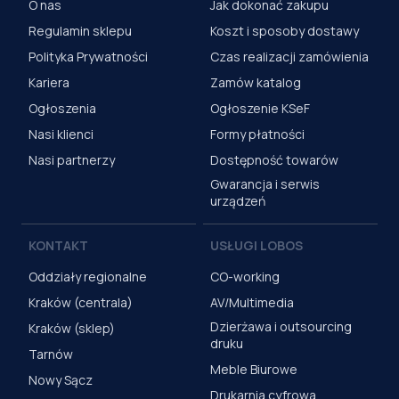
O nas
Jak dokonać zakupu
Regulamin sklepu
Koszt i sposoby dostawy
Polityka Prywatności
Czas realizacji zamówienia
Kariera
Zamów katalog
Ogłoszenia
Ogłoszenie KSeF
Nasi klienci
Formy płatności
Nasi partnerzy
Dostępność towarów
Gwarancja i serwis
urządzeń
KONTAKT
USŁUGI LOBOS
Oddziały regionalne
CO-working
Kraków (centrala)
AV/Multimedia
Dzierżawa i outsourcing
Kraków (sklep)
druku
Tarnów
Meble Biurowe
Nowy Sącz
Drukarnia cyfrowa