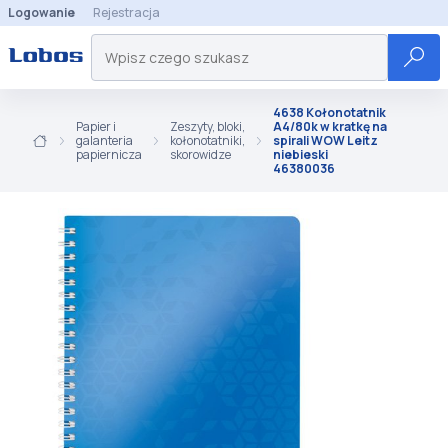
Logowanie
Rejestracja
4638 Kołonotatnik
Papier i
Zeszyty, bloki,
A4/80k w kratkę na
galanteria
kołonotatniki,
spirali WOW Leitz
papiernicza
skorowidze
niebieski
46380036