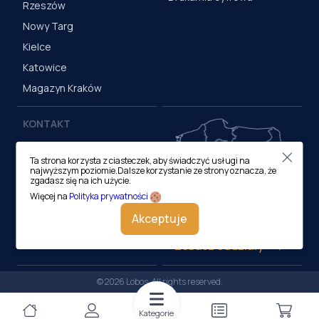
Rzeszów
Nowy Targ
Kielce
Katowice
Magazyn Kraków
KONTAKT
Centrala (Kraków)
Ta strona korzysta z ciasteczek, aby świadczyć usługi na
ul. M. Medweckiego 17, 31-
najwyższym poziomie.Dalsze korzystanie ze strony oznacza, że
870 Kraków
zgadasz się na ich użycie.
tel.:
12 413 20 00
Więcej na
Polityka prywatności
e-mail:
biuro@lobos.pl
Akceptuje
Zobacz oddziały
© 2026 Lobos. All rights reserved.
Kategorie