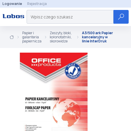
Logowanie
Rejestracja
Papier i
Zeszyty, bloki,
A3/500 ark Papier
galanteria
kołonotatniki,
kancelaryjny w
papiernicza
skorowidze
linie InterDruk