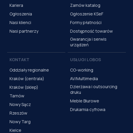
Kariera
Zamów katalog
Ogłoszenia
Ogłoszenie KSeF
Nasi klienci
Formy płatności
Nasi partnerzy
Dostępność towarów
Gwarancja i serwis
urządzeń
KONTAKT
USŁUGI LOBOS
Oddziały regionalne
CO-working
Kraków (centrala)
AV/Multimedia
Dzierżawa i outsourcing
Kraków (sklep)
druku
Tarnów
Meble Biurowe
Nowy Sącz
Drukarnia cyfrowa
Rzeszów
Nowy Targ
Kielce