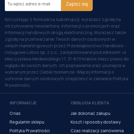
Zapisz się
Korzystając z formularza subskrypcji, wyrażasz zgodę na
otrzymywanie newslettera, informacji o promocjach oraz
informacji handlowych drogą elektroniczną. Wyrażasz także
zgodę na przetwarzanie Twoich danych osobowych w
celach marketingowych przez Przedsiębiorstwo Handlowo-
Usługowe Lobos sp. z o.o., zarejestrowane pod adresem: ul.
Mieczysława Medweckiego 17, 31-870 Kraków. Masz prawo do
wglądu do swoich danych, ich poprawiania oraz usunięcia w
wybranym przez Ciebie momencie. Więcej informacji o
ochronie danych osobowych znajdziesz w zakładce Polityka
Prywatności.
INFORMACJE
OBSŁUGA KLIENTA
O nas
Jak dokonać zakupu
Regulamin sklepu
Koszt i sposoby dostawy
Polityka Prywatności
Czas realizacji zamówienia