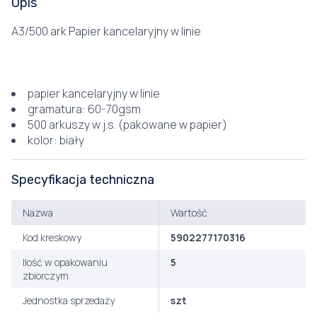
Opis
A3/500 ark Papier kancelaryjny w linie
papier kancelaryjny w linie
gramatura: 60-70gsm
500 arkuszy w j.s. (pakowane w papier)
kolor: biały
Specyfikacja techniczna
Nazwa
Wartość
Kod kreskowy
5902277170316
Ilość w opakowaniu
5
zbiorczym
Jednostka sprzedaży
szt