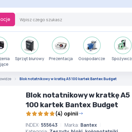
ocje
zenia
Sprzęt biurowy
Prezentacja
Gospodarcze
Spożywcz
jące
orowidze
Blok notatnikowy w kratkę A5 100 kartek Bantex Budget
Blok notatnikowy w kratkę A5
100 kartek Bantex Budget
(4) opinii
INDEX:
555643
Marka:
Bantex
Kategoria:
Zeszyty, bloki, kołonotatniki,