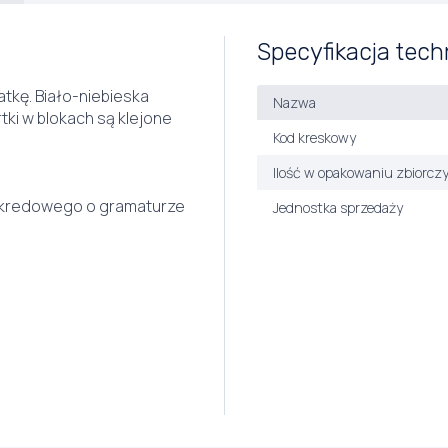
Specyfikacja tech
atkę. Biało-niebieska
Nazwa
ki w blokach są klejone
Kod kreskowy
Ilość w opakowaniu zbiorcz
u kredowego o gramaturze
Jednostka sprzedaży