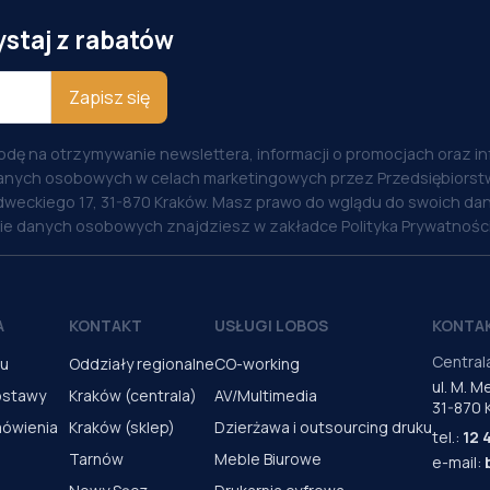
ystaj z rabatów
Zapisz się
odę na otrzymywanie newslettera, informacji o promocjach oraz i
anych osobowych w celach marketingowych przez Przedsiębiorstw
weckiego 17, 31-870 Kraków. Masz prawo do wglądu do swoich dan
nie danych osobowych znajdziesz w zakładce Polityka Prywatności
A
KONTAKT
USŁUGI LOBOS
KONTA
Central
pu
Oddziały regionalne
CO-working
ul. M. 
ostawy
Kraków (centrala)
AV/Multimedia
31-870 
mówienia
Kraków (sklep)
Dzierżawa i outsourcing druku
tel.:
12 
Tarnów
Meble Biurowe
e-mail: