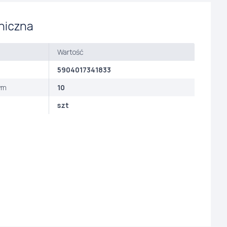
niczna
Wartość
5904017341833
ym
10
szt