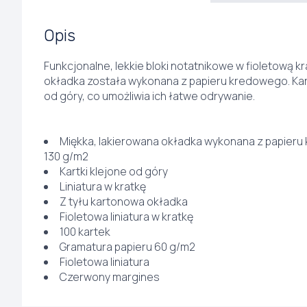
Opis
Funkcjonalne, lekkie bloki notatnikowe w fioletową kr
okładka została wykonana z papieru kredowego. Kart
od góry, co umożliwia ich łatwe odrywanie.
Miękka, lakierowana okładka wykonana z papier
130 g/m2
Kartki klejone od góry
Liniatura w kratkę
Z tyłu kartonowa okładka
Fioletowa liniatura w kratkę
100 kartek
Gramatura papieru 60 g/m2
Fioletowa liniatura
Czerwony margines