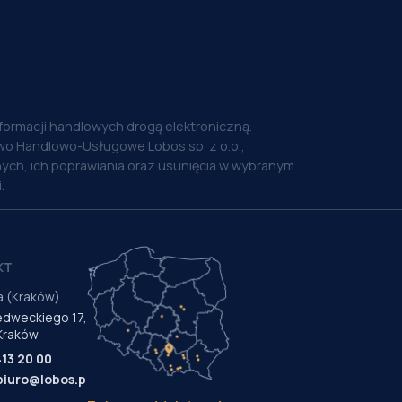
nformacji handlowych drogą elektroniczną.
o Handlowo-Usługowe Lobos sp. z o.o.,
ych, ich poprawiania oraz usunięcia w wybranym
.
KT
a (Kraków)
Medweckiego 17,
Kraków
413 20 00
biuro@lobos.pl