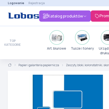
Logowanie
Rejestracja
Prom
Katalog produktów
TOP
KATEGORIE
Art. biurowe
Tusze i tonery
Urząd
druku
Papier i galanteria papiernicza
Zeszyty, bloki, kołonotatniki, sk