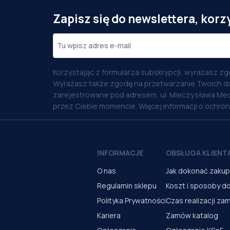
Zapisz się do newslettera, korz
Korzystając z formularza subskrypcji, wyrażasz zg
Wyrażasz także zgodę na przetwarzanie Twoich d
zarejestrowane pod adresem: ul. Mieczysława Med
przez Ciebie momencie. Więcej informacji o ochro
INFORMACJE
OBSŁUGA KLIENT
O nas
Jak dokonać zaku
Regulamin sklepu
Koszt i sposoby d
Polityka Prywatności
Czas realizacji za
Kariera
Zamów katalog