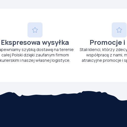
Ekspresowa wysyłka
Promocje i
apewniamy szybką dostawę na terenie
Stali klienci, którzy zdec
całej Polski dzięki zaufanym firmom
współpracę z nami, m
kurierskim i naszej własnej logistyce.
atrakcyjne promocje i s