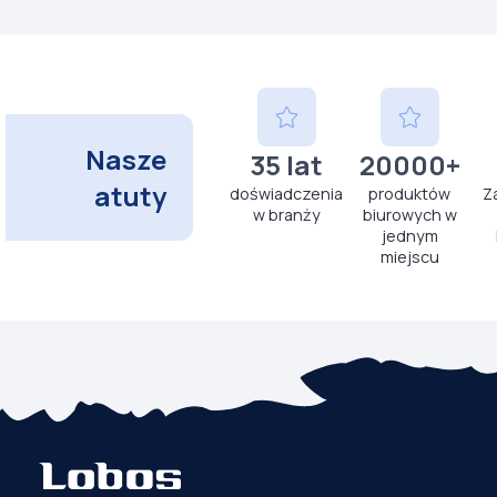
Nasze
35 lat
20000+
atuty
doświadczenia
produktów
Z
w branży
biurowych w
jednym
miejscu