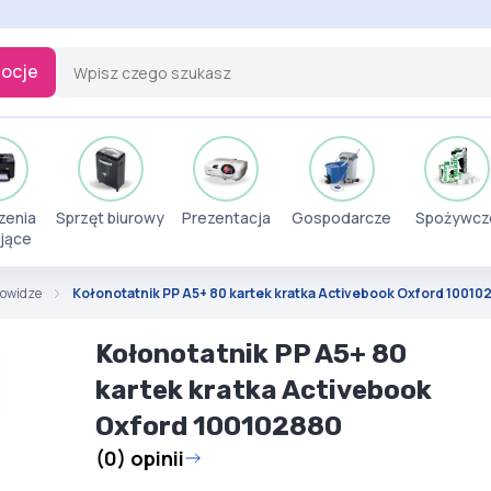
ocje
zenia
Sprzęt biurowy
Prezentacja
Gospodarcze
Spożywcz
jące
orowidze
Kołonotatnik PP A5+ 80 kartek kratka Activebook Oxford 10010
Kołonotatnik PP A5+ 80
kartek kratka Activebook
Oxford 100102880
(0) opinii