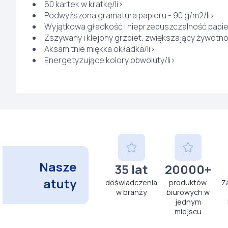
60 kartek w kratkę/li>
Podwyższona gramatura papieru - 90 g/m2/li>
Wyjątkowa gładkość i nieprzepuszczalność papier
Zszywany i klejony grzbiet, zwiększający żywotno
Aksamitnie miękka okładka/li>
Energetyzujące kolory obwoluty/li>
Nasze
35 lat
20000+
atuty
doświadczenia
produktów
Z
w branży
biurowych w
jednym
miejscu