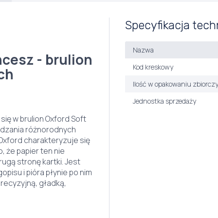
Specyfikacja tech
Nazwa
cesz - brulion
Kod kreskowy
ch
Ilość w opakowaniu zbiorcz
Jednostka sprzedaży
ię w brulion Oxford Soft
ądzania różnorodnych
Oxford charakteryzuje się
 że papier ten nie
rugą stronę kartki. Jest
opisu i pióra płynie po nim
recyzyjną, gładką,