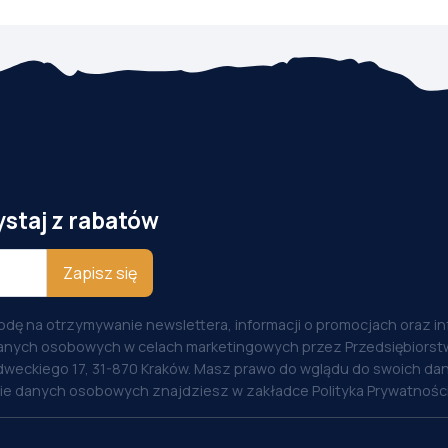
ystaj z rabatów
Zapisz się
odę na otrzymywanie newslettera, informacji o promocjach oraz i
anych osobowych w celach marketingowych przez Przedsiębiorstw
weckiego 17, 31-870 Kraków. Masz prawo do wglądu do swoich dan
nie danych osobowych znajdziesz w zakładce Polityka Prywatności