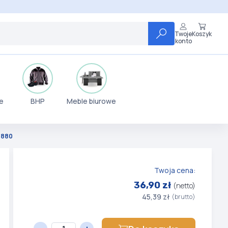
Twoje
Koszyk
konto
e
BHP
Meble biurowe
2880
Twoja cena:
36,90 zł
(netto)
45,39 zł
(brutto)