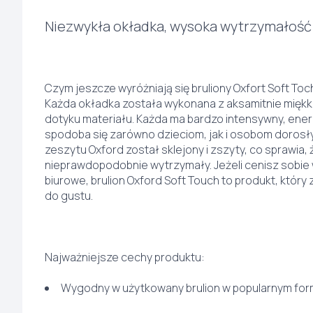
Niezwykła okładka, wysoka wytrzymałość
Czym jeszcze wyróżniają się bruliony Oxfort Soft To
Każda okładka została wykonana z aksamitnie mięk
dotyku materiału. Każda ma bardzo intensywny, ener
spodoba się zarówno dzieciom, jak i osobom dorosły
zeszytu Oxford został sklejony i zszyty, co sprawia, 
nieprawdopodobnie wytrzymały. Jeżeli cenisz sobie w
biurowe, brulion Oxford Soft Touch to produkt, który
do gustu.
Najważniejsze cechy produktu:
Wygodny w użytkowany brulion w popularnym for