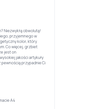
ch? Niezwykłą obwolutą!
kiego, przyjemnego w
getyczny kolor, który
m. Co więcej, grzbiet
że jest on
ysokiej jakości artykuły
 z pewnością przypadnie Ci
macie A4