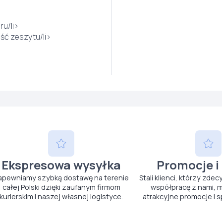
u/li>
ść zeszytu/li>
Ekspresowa wysyłka
Promocje i
apewniamy szybką dostawę na terenie
Stali klienci, którzy zdec
całej Polski dzięki zaufanym firmom
współpracę z nami, m
kurierskim i naszej własnej logistyce.
atrakcyjne promocje i s