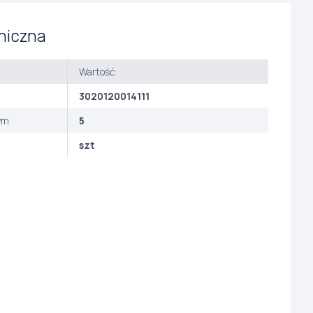
niczna
Wartość
3020120014111
ym
5
szt