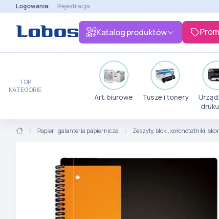
Logowanie
Rejestracja
Prom
Katalog produktów
TOP
KATEGORIE
Art. biurowe
Tusze i tonery
Urząd
druku
Papier i galanteria papiernicza
Zeszyty, bloki, kołonotatniki, sk