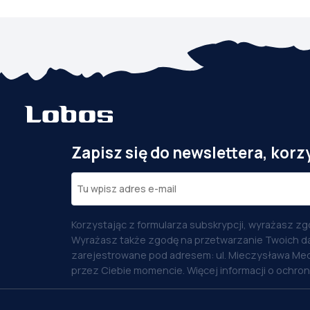
Zapisz się do newslettera, korz
Korzystając z formularza subskrypcji, wyrażasz zg
Wyrażasz także zgodę na przetwarzanie Twoich d
zarejestrowane pod adresem: ul. Mieczysława Med
przez Ciebie momencie. Więcej informacji o ochro