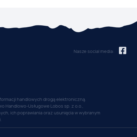
Nasze social media:
nformacji handlowych drogą elektroniczną.
o Handlowo-Usługowe Lobos sp. z o.o.,
ych, ich poprawiania oraz usunięcia w wybranym
.