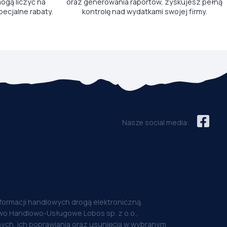
ogą liczyć na
oraz generowania raportów, zyskujesz pełną
pecjalne rabaty.
kontrolę nad wydatkami swojej firmy.
Nasze social media:
nformacji handlowych drogą elektroniczną.
o Handlowo-Usługowe Lobos sp. z o.o.,
ych, ich poprawiania oraz usunięcia w wybranym