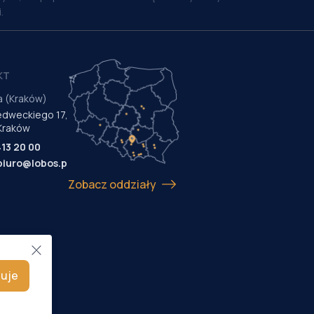
.
KT
a (Kraków)
Medweckiego 17,
Kraków
413 20 00
biuro@lobos.pl
Zobacz oddziały
uje