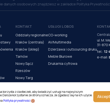
nie danych osobowych znajdziesz w zakładce Polityka Prywatności
A
KONTAKT
USŁUGI LOBOS
KONTA
Central
pu
Oddziały regionalne
CO-working
ul. M. 
ostawy
Kraków (centrala)
AV/Multimedia
31-870 
mówienia
Kraków (sklep)
Dzierżawa i outsourcing druku
tel.:
12 
Tarnów
Meble Biurowe
e-mail:
Nowy Sącz
Drukarnia cyfrowa
Rzeszów
rów
Nowy Targ
s urządzeń
Kielce
Katowice
na korzysta z ciasteczek, aby świadczyć usługi na najwyższym
e.Dalsze korzystanie ze strony oznacza, że zgadasz się na ich użycie.
Akcept
Magazyn Kraków
 na
Polityka prywatności