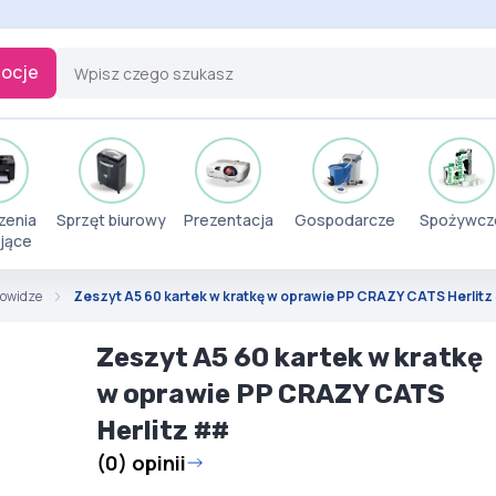
ocje
zenia
Sprzęt biurowy
Prezentacja
Gospodarcze
Spożywcz
jące
orowidze
Zeszyt A5 60 kartek w kratkę w oprawie PP CRAZY CATS Herlit
Zeszyt A5 60 kartek w kratkę
w oprawie PP CRAZY CATS
Herlitz ##
(0) opinii