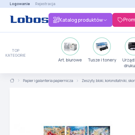
Logowanie
Rejestracja
Prom
Katalog produktów
TOP
KATEGORIE
Art. biurowe
Tusze i tonery
Urząd
druku
Papier i galanteria papiernicza
Zeszyty, bloki, kołonotatniki, sk