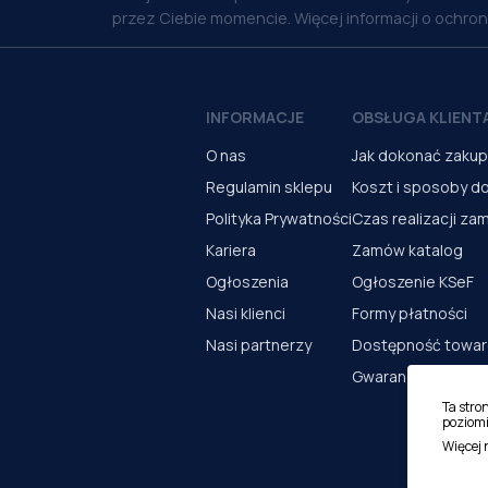
przez Ciebie momencie. Więcej informacji o ochro
INFORMACJE
OBSŁUGA KLIENT
O nas
Jak dokonać zaku
Regulamin sklepu
Koszt i sposoby d
Polityka Prywatności
Czas realizacji za
Kariera
Zamów katalog
Ogłoszenia
Ogłoszenie KSeF
Nasi klienci
Formy płatności
Nasi partnerzy
Dostępność towa
Gwarancja i serwi
Ta stro
poziomi
Więcej