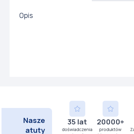
Opis
Nasze
35 lat
20000+
atuty
doświadczenia
produktów
Z