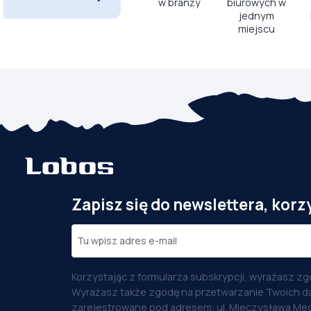
w branży
biurowych w
jednym
miejscu
Zapisz się do newslettera, korz
Korzystając z formularza subskrypcji, wyrażasz zg
Wyrażasz także zgodę na przetwarzanie Twoich d
zarejestrowane pod adresem: ul. Mieczysława Med