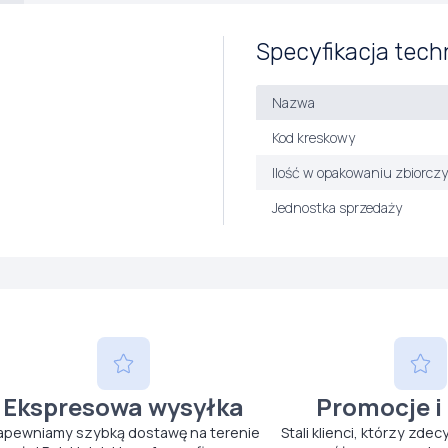
Specyfikacja tech
Nazwa
Kod kreskowy
Ilość w opakowaniu zbiorcz
Jednostka sprzedaży
Ekspresowa wysyłka
Promocje i
apewniamy szybką dostawę na terenie
Stali klienci, którzy zdec