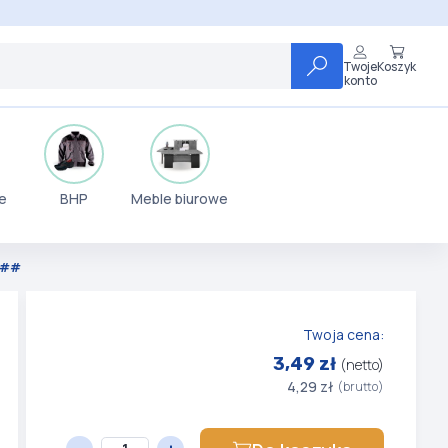
Twoje
Koszyk
konto
e
BHP
Meble biurowe
z ##
Twoja cena:
3,49 zł
(netto)
4,29 zł
(brutto)