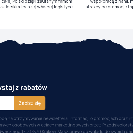
całej Polski dzięki zaufanym firmom
współpracę z nami, m
kurierskim i naszej własnej logistyce.
atrakcyjne promocje i s
ystaj z rabatów
Zapisz się
odę na otrzymywanie newslettera, informacji o promocjach oraz i
anych osobowych w celach marketingowych przez Przedsiębiorstw
weckiego 17, 31-870 Kraków. Masz prawo do wglądu do swoich dan