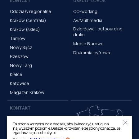
KONTAKT
USŁUGI LOBOS
Oddziały regionalne
CO-working
Kraków (centrala)
AV/Multimedia
Dzierżawa i outsourcing
Kraków (sklep)
druku
Tarnów
Meble Biurowe
Nowy Sącz
Drukarnia cyfrowa
Rzeszów
Nowy Targ
Kielce
Katowice
Magazyn Kraków
KONTAKT
Centrala (Kraków)
Ta strona korzysta z ciasteczek, aby świadczyć usługi na
ul. M. Medweckiego 17, 31-
najwyższym poziomie.Dalsze korzystanie ze strony oznacza, że
870 Kraków
zgadasz się na ich użycie.