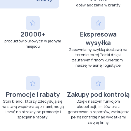
doświadczenia w branży
20000+
Ekspresowa
produktów biurowych w jednym
wysyłka
miejscu
Zapewniamy szybką dostawę na
terenie całej Polski dzięki
zaufanym firmom kurierskim i
naszej własnej logistyce.
Promocje i rabaty
Zakupy pod kontrolą
Stali klienci, którzy zdecydują się
Dzięki naszym funkcjom
na stałą współpracę z nami, mogą
akceptacji, limitów oraz
liczyć na atrakcyjne promocje i
generowania raportów, zyskujesz
specjalne rabaty.
pełną kontrolę nad wydatkami
swojej firmy.