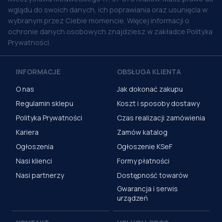
wglądu do swoich danych, ich poprawiania oraz usunięcia w
wybranym przez Ciebie momencie. Więcej informacji o
ochronie danych osobowych znajdziesz w zakładce Polityka
Prywatności.
INFORMACJE
OBSŁUGA KLIENTA
O nas
Jak dokonać zakupu
Regulamin sklepu
Koszt i sposoby dostawy
Polityka Prywatności
Czas realizacji zamówienia
Kariera
Zamów katalog
Ogłoszenia
Ogłoszenie KSeF
Nasi klienci
Formy płatności
Nasi partnerzy
Dostępność towarów
Gwarancja i serwis
urządzeń