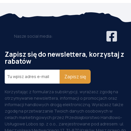
Nasze social media:
Zapisz się do newslettera, korzystaj z
rabatów
Zapisz się
Korzystając z formularza subskrypcji, wyrażasz zgodę na
otrzymywanie newslettera, informacji o promocjach oraz
informacji handlowych drogą elektroniczną. Wyrażasz także
zgodę na przetwarzanie Twoich danych osobowych w
celach marketingowych przez Przedsiębiorstwo Handlowo-
Usługowe Lobos sp. z o.o., zarejestrowane pod adresem: ul.
Mieczysława Medweckiego 17, 31-870 Kraków. Masz prawo do