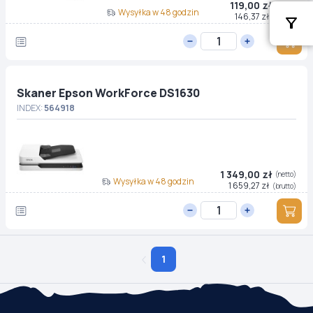
119,00 zł
(netto)
Wysyłka w 48 godzin
146,37 zł
(brutto)
Skaner Epson WorkForce DS1630
INDEX:
564918
1 349,00 zł
(netto)
Wysyłka w 48 godzin
1 659,27 zł
(brutto)
1