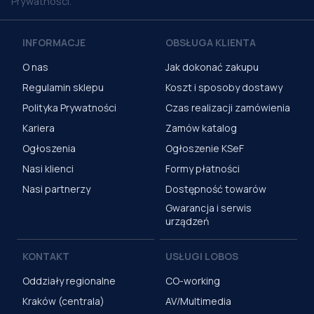
Prywatności.
INFORMACJE
OBSŁUGA KLIENTA
O nas
Jak dokonać zakupu
Regulamin sklepu
Koszt i sposoby dostawy
Polityka Prywatności
Czas realizacji zamówienia
Kariera
Zamów katalog
Ogłoszenia
Ogłoszenie KSeF
Nasi klienci
Formy płatności
Nasi partnerzy
Dostępność towarów
Gwarancja i serwis
urządzeń
KONTAKT
USŁUGI LOBOS
Oddziały regionalne
CO-working
Kraków (centrala)
AV/Multimedia