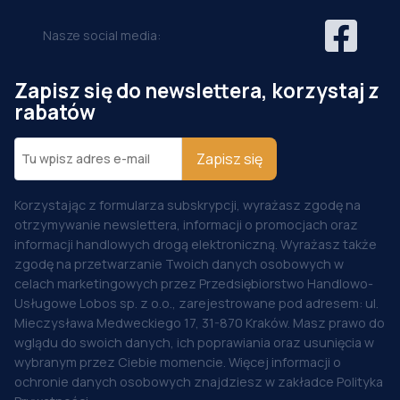
Nasze social media:
Zapisz się do newslettera, korzystaj z
rabatów
Zapisz się
Korzystając z formularza subskrypcji, wyrażasz zgodę na
otrzymywanie newslettera, informacji o promocjach oraz
informacji handlowych drogą elektroniczną. Wyrażasz także
zgodę na przetwarzanie Twoich danych osobowych w
celach marketingowych przez Przedsiębiorstwo Handlowo-
Usługowe Lobos sp. z o.o., zarejestrowane pod adresem: ul.
Mieczysława Medweckiego 17, 31-870 Kraków. Masz prawo do
wglądu do swoich danych, ich poprawiania oraz usunięcia w
wybranym przez Ciebie momencie. Więcej informacji o
ochronie danych osobowych znajdziesz w zakładce Polityka