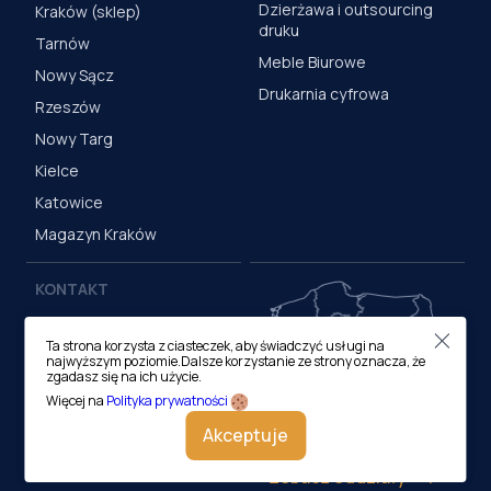
Dzierżawa i outsourcing
Kraków (sklep)
druku
Tarnów
Meble Biurowe
Nowy Sącz
Drukarnia cyfrowa
Rzeszów
Nowy Targ
Kielce
Katowice
Magazyn Kraków
KONTAKT
Centrala (Kraków)
Ta strona korzysta z ciasteczek, aby świadczyć usługi na
ul. M. Medweckiego 17, 31-
najwyższym poziomie.Dalsze korzystanie ze strony oznacza, że
870 Kraków
zgadasz się na ich użycie.
tel.:
12 413 20 00
Więcej na
Polityka prywatności
e-mail:
biuro@lobos.pl
Akceptuje
Zobacz oddziały