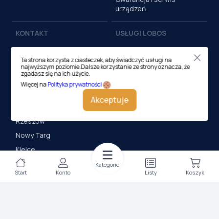
urządzeń
KONTAKT
USŁUGI LOBOS
Oddziały regionalne
CO-working
Ta strona korzysta z ciasteczek, aby świadczyć usługi na
Kraków (centrala)
AV/Multimedia
najwyższym poziomie.Dalsze korzystanie ze strony oznacza, że
zgadasz się na ich użycie.
Dzierżawa i outsourcing
Kraków (sklep)
Więcej na
Polityka prywatności
druku
Tarnów
Akceptuje
Meble Biurowe
Nowy Sącz
Drukarnia cyfrowa
Rzeszów
Nowy Targ
Kielce
Katowice
Kategorie
Start
Konto
Listy
Koszyk
Magazyn Kraków
KONTAKT
Centrala (Kraków)