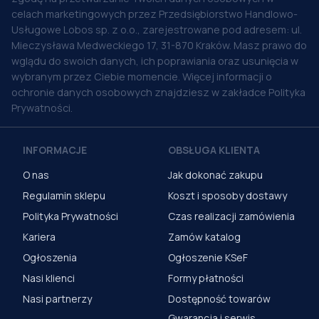
celach marketingowych przez Przedsiębiorstwo Handlowo-
Usługowe Lobos sp. z o.o., zarejestrowane pod adresem: ul.
Mieczysława Medweckiego 17, 31-870 Kraków. Masz prawo do
wglądu do swoich danych, ich poprawiania oraz usunięcia w
wybranym przez Ciebie momencie. Więcej informacji o
ochronie danych osobowych znajdziesz w zakładce Polityka
Prywatności.
INFORMACJE
OBSŁUGA KLIENTA
O nas
Jak dokonać zakupu
Regulamin sklepu
Koszt i sposoby dostawy
Polityka Prywatności
Czas realizacji zamówienia
Kariera
Zamów katalog
Ogłoszenia
Ogłoszenie KSeF
Nasi klienci
Formy płatności
Nasi partnerzy
Dostępność towarów
Gwarancja i serwis