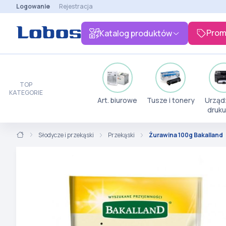
Logowanie
Rejestracja
Prom
Katalog produktów
TOP
KATEGORIE
Art. biurowe
Tusze i tonery
Urząd
druku
Słodycze i przekąski
Przekąski
Żurawina 100g Bakalland