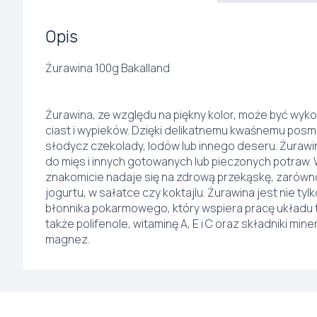
Opis
Żurawina 100g Bakalland
Żurawina, ze względu na piękny kolor, może być wyk
ciast i wypieków. Dzięki delikatnemu kwaśnemu po
słodycz czekolady, lodów lub innego deseru. Żura
do mięs i innych gotowanych lub pieczonych potraw.
znakomicie nadaje się na zdrową przekąskę, zarówno
jogurtu, w sałatce czy koktajlu. Żurawina jest nie ty
błonnika pokarmowego, który wspiera pracę układu 
także polifenole, witaminę A, E i C oraz składniki mine
magnez.