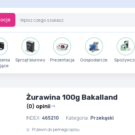
ocje
zenia
Sprzęt biurowy
Prezentacja
Gospodarcze
Spożywcz
jące
Żurawina 100g Bakalland
(0) opinii
INDEX:
465210
Kategoria:
Przekąski
Przewiń do pełnego opisu