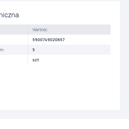
niczna
Wartość
5900749020657
ym
5
szt