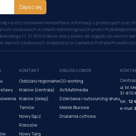
Zapisz się
odę na otrzymywanie newslettera, informacji o promocjach oraz i
anych osobowych w celach marketingowych przez Przedsiębiorstw
weckiego 17, 31-870 Kraków. Masz prawo do wglądu do swoich dan
nie danych osobowych znajdziesz w zakładce Polityka Prywatności
A
KONTAKT
USŁUGI LOBOS
KONTA
Central
pu
Oddziały regionalne
CO-working
ul. M. 
ostawy
Kraków (centrala)
AV/Multimedia
31-870 
mówienia
Kraków (sklep)
Dzierżawa i outsourcing druku
tel.:
12 
Tarnów
Meble Biurowe
e-mail:
Nowy Sącz
Drukarnia cyfrowa
Rzeszów
rów
Nowy Targ