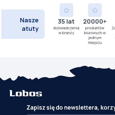
Nasze
35 lat
20000+
atuty
doświadczenia
produktów
Z
w branży
biurowych w
jednym
miejscu
Zapisz się do newslettera, korz