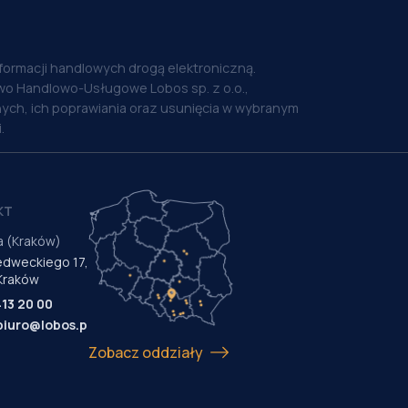
nformacji handlowych drogą elektroniczną.
o Handlowo-Usługowe Lobos sp. z o.o.,
ych, ich poprawiania oraz usunięcia w wybranym
.
KT
a (Kraków)
Medweckiego 17,
Kraków
413 20 00
biuro@lobos.pl
Zobacz oddziały