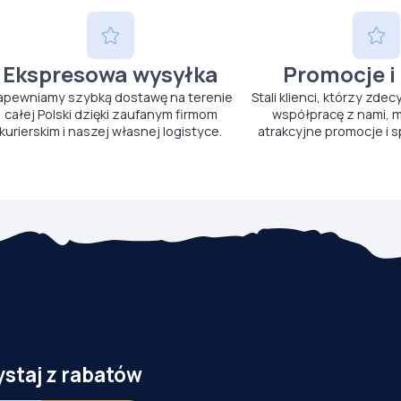
Ekspresowa wysyłka
Promocje i
apewniamy szybką dostawę na terenie
Stali klienci, którzy zdec
całej Polski dzięki zaufanym firmom
współpracę z nami, m
kurierskim i naszej własnej logistyce.
atrakcyjne promocje i s
ystaj z rabatów