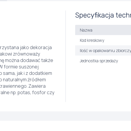
Specyfikacja tech
Nazwa
Kod kreskowy
orzystana jako dekoracja
Ilość w opakowaniu zbiorcz
smakowi zrównoważy
winę można dodawać także
Jednostka sprzedaży
 W formie suszonej
 sama, jak i z dodatkiem
lko naturalnym źródłem
trawiennego. Zawiera
ralne np. potas, fosfor czy