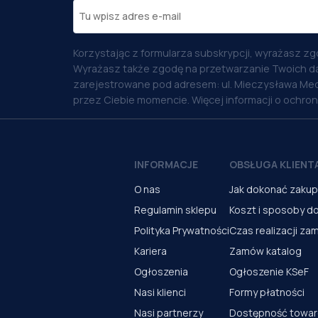
Korzystając z formularza subskrypcji, wyrażasz zg
Wyrażasz także zgodę na przetwarzanie Twoich d
zarejestrowane pod adresem: ul. Mieczysława Med
przez Ciebie momencie. Więcej informacji o ochro
INFORMACJE
OBSŁUGA KLIENT
O nas
Jak dokonać zaku
Regulamin sklepu
Koszt i sposoby d
Polityka Prywatności
Czas realizacji za
Kariera
Zamów katalog
Ogłoszenia
Ogłoszenie KSeF
Nasi klienci
Formy płatności
Nasi partnerzy
Dostępność towa