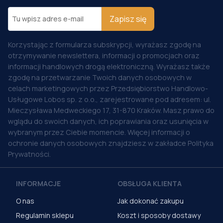
Zapisz się
Korzystając z formularza subskrypcji, wyrażasz zgodę na
otrzymywanie newslettera, informacji o promocjach oraz
informacji handlowych drogą elektroniczną. Wyrażasz także
zgodę na przetwarzanie Twoich danych osobowych w
celach marketingowych przez Przedsiębiorstwo Handlowo-
Usługowe Lobos sp. z o.o., zarejestrowane pod adresem: ul.
Mieczysława Medweckiego 17, 31-870 Kraków. Masz prawo do
wglądu do swoich danych, ich poprawiania oraz usunięcia w
wybranym przez Ciebie momencie. Więcej informacji o
ochronie danych osobowych znajdziesz w zakładce Polityka
Prywatności.
INFORMACJE
OBSŁUGA KLIENTA
O nas
Jak dokonać zakupu
Regulamin sklepu
Koszt i sposoby dostawy