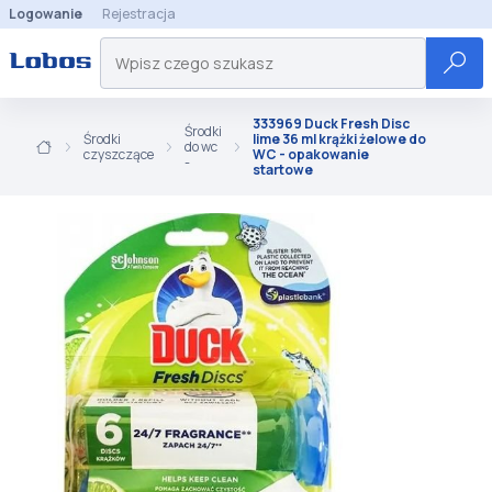
Logowanie
Rejestracja
333969 Duck Fresh Disc
Środki
Środki
lime 36 ml krążki żelowe do
do wc
czyszczące
WC - opakowanie
-
startowe