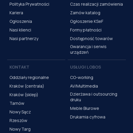
Polityka Prywatności
Czas realizacji zamówienia
Kariera
Zamów katalog
Ogłoszenia
Ogłoszenie KSeF
Nasi klienci
Formy płatności
Nasi partnerzy
Dostępność towarów
Gwarancja i serwis
urządzeń
KONTAKT
USŁUGI LOBOS
Oddziały regionalne
CO-working
Kraków (centrala)
AV/Multimedia
Dzierżawa i outsourcing
Kraków (sklep)
druku
Tarnów
Meble Biurowe
Nowy Sącz
Drukarnia cyfrowa
Rzeszów
Nowy Targ