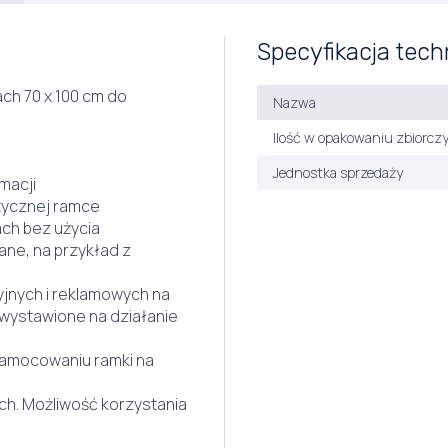
Specyfikacja tech
h 70 x 100 cm do
Nazwa
Ilość w opakowaniu zbiorcz
Jednostka sprzedaży
macji
etycznej ramce
ach bez użycia
ane, na przykład z
yjnych i reklamowych na
 wystawione na działanie
 zamocowaniu ramki na
h. Możliwość korzystania