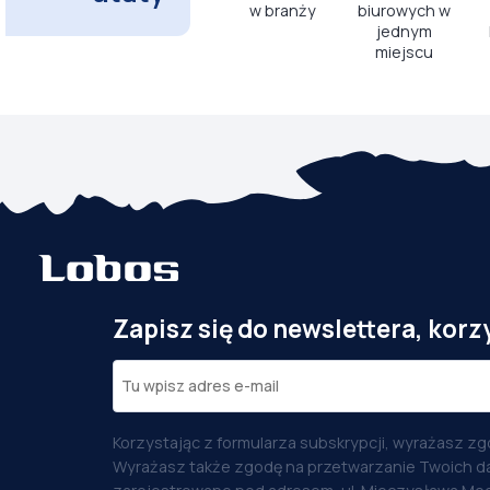
w branży
biurowych w
jednym
miejscu
Zapisz się do newslettera, korz
Korzystając z formularza subskrypcji, wyrażasz zg
Wyrażasz także zgodę na przetwarzanie Twoich d