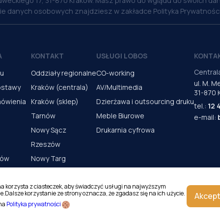
weckiego 17, 31-870 Kraków. Masz prawo do wglądu do swoich dan
nie danych osobowych znajdziesz w zakładce Polityka Prywatności
A
KONTAKT
USŁUGI LOBOS
KONTA
Central
pu
Oddziały regionalne
CO-working
ul. M. 
ostawy
Kraków (centrala)
AV/Multimedia
31-870 
mówienia
Kraków (sklep)
Dzierżawa i outsourcing druku
tel.:
12 
Tarnów
Meble Biurowe
e-mail:
Nowy Sącz
Drukarnia cyfrowa
Rzeszów
rów
Nowy Targ
s urządzeń
Kielce
Katowice
na korzysta z ciasteczek, aby świadczyć usługi na najwyższym
e.Dalsze korzystanie ze strony oznacza, że zgadasz się na ich użycie.
Akcept
Magazyn Kraków
 na
Polityka prywatności