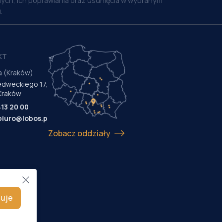
ych, ich poprawiania oraz usunięcia w wybranym
.
KT
a (Kraków)
Medweckiego 17,
Kraków
413 20 00
biuro@lobos.pl
Zobacz oddziały
uje