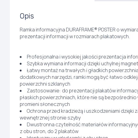
Opis
Ramka informacyjna DURAFRAME® POSTER o wymiarac
prezentacji informacji w rozmiarach plakatowych.
Profesjonalna i wysokiej jakości prezentacja infor
Szybka wymiana informacji dzięki uchylnej magn
Łatwy montaż na trwałych i gładkich powierzchni
dodatkowych narzędzi, ramki mogą być łatwo odklej
powierzchni szklanych
Zastosowanie: do prezentacji plakatów informac
płaskich powierzchniach, które nie są bezpośrednio
promieni słonecznych
Ochrona przed kradzieżą i uszkodzeniami dzięki
wewnętrznej stronie szyby
Dwustronna czytelność materiałów informacyjnyc
z obu stron, do 2 plakatów