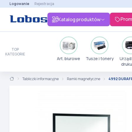
Logowanie
Rejestracja
Prom
Katalog produktów
TOP
KATEGORIE
Art. biurowe
Tusze i tonery
Urząd
druku
Tabliczki informacyjne
Ramki magnetyczne
4992 DURAFR