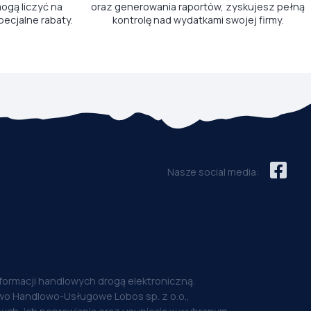
ogą liczyć na
oraz generowania raportów, zyskujesz pełną
pecjalne rabaty.
kontrolę nad wydatkami swojej firmy.
Nasze social media:
nformacji handlowych drogą elektroniczną.
o Handlowo-Usługowe Lobos sp. z o.o.,