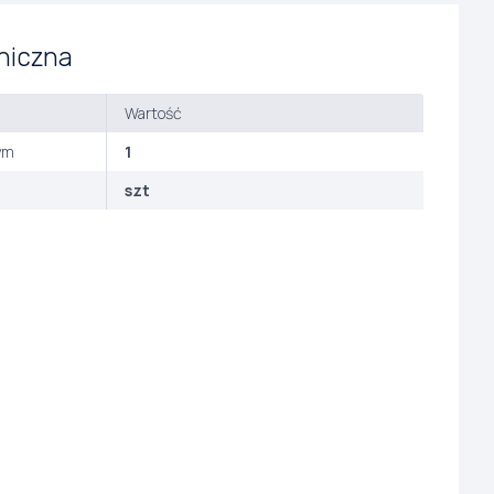
niczna
Wartość
ym
1
szt