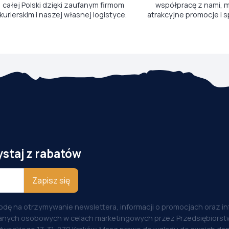
całej Polski dzięki zaufanym firmom
współpracę z nami, m
kurierskim i naszej własnej logistyce.
atrakcyjne promocje i s
ystaj z rabatów
Zapisz się
odę na otrzymywanie newslettera, informacji o promocjach oraz i
anych osobowych w celach marketingowych przez Przedsiębiorstw