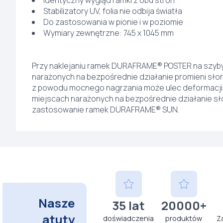
Identyczny wygląd ramki z obu stron
Stabilizatory UV, folia nie odbija światła
Do zastosowania w pionie i w poziomie
Wymiary zewnętrzne: 745 x 1045 mm
Przy naklejaniu ramek DURAFRAME® POSTER na szyby
narażonych na bezpośrednie działanie promieni sł
z powodu mocnego nagrzania może ulec deformacji 
miejscach narażonych na bezpośrednie działanie s
zastosowanie ramek DURAFRAME® SUN.
Nasze
35 lat
20000+
atuty
doświadczenia
produktów
Z