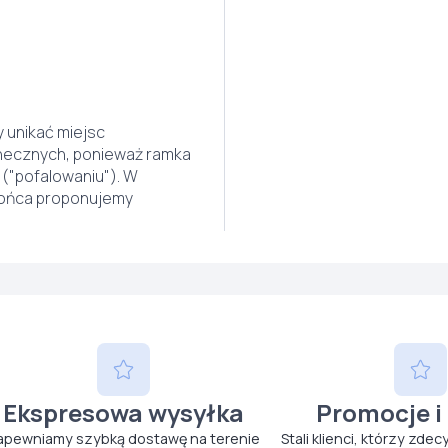
 unikać miejsc
onecznych, ponieważ ramka
("pofalowaniu"). W
łońca proponujemy
Ekspresowa wysyłka
Promocje i
apewniamy szybką dostawę na terenie
Stali klienci, którzy zdec