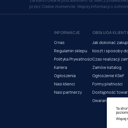
zarejestrowane pod adresem: ul. Mieczysława Med
przez Ciebie momencie. Więcej informacji o ochro
INFORMACJE
OBSŁUGA KLIENT
O nas
Jak dokonać zaku
Regulamin sklepu
Koszt i sposoby d
Polityka Prywatności
Czas realizacji za
Kariera
Zamów katalog
Ogłoszenia
Ogłoszenie KSeF
Nasi klienci
Formy płatności
Nasi partnerzy
Dostępność towa
Gwarancja i serwi
Ta stro
poziomi
Więcej