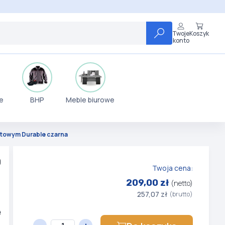
Twoje
Koszyk
konto
e
BHP
Meble biurowe
towym Durable czarna
0
Twoja cena:
209,00 zł
(netto)
257,07 zł
(brutto)
e