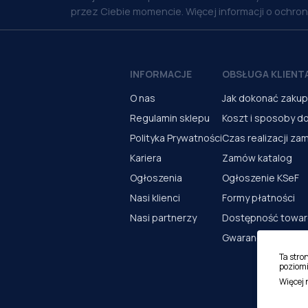
przez Ciebie momencie. Więcej informacji o ochro
INFORMACJE
OBSŁUGA KLIENT
O nas
Jak dokonać zaku
Regulamin sklepu
Koszt i sposoby d
Polityka Prywatności
Czas realizacji za
Kariera
Zamów katalog
Ogłoszenia
Ogłoszenie KSeF
Nasi klienci
Formy płatności
Nasi partnerzy
Dostępność towa
Gwarancja i serwi
Ta stro
poziomi
Więcej