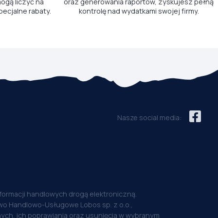
ogą liczyć na
oraz generowania raportów, zyskujesz pełną
pecjalne rabaty.
kontrolę nad wydatkami swojej firmy.
Nasze social media:
nformacji handlowych drogą elektroniczną.
o Handlowo-Usługowe Lobos sp. z o.o.,
ych, ich poprawiania oraz usunięcia w wybranym