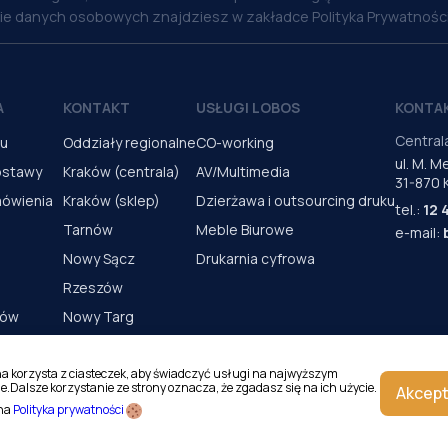
nie danych osobowych znajdziesz w zakładce Polityka Prywatności
A
KONTAKT
USŁUGI LOBOS
KONTA
Central
pu
Oddziały regionalne
CO-working
ul. M. 
ostawy
Kraków (centrala)
AV/Multimedia
31-870 
mówienia
Kraków (sklep)
Dzierżawa i outsourcing druku
tel.:
12 
Tarnów
Meble Biurowe
e-mail:
Nowy Sącz
Drukarnia cyfrowa
Rzeszów
rów
Nowy Targ
s urządzeń
Kielce
Katowice
na korzysta z ciasteczek, aby świadczyć usługi na najwyższym
e.Dalsze korzystanie ze strony oznacza, że zgadasz się na ich użycie.
Akcept
Magazyn Kraków
 na
Polityka prywatności