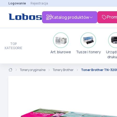
Logowanie
Rejestracja
Prom
Katalog produktów
TOP
KATEGORIE
Art. biurowe
Tusze i tonery
Urząd
druku
Tonery oryginalne
Tonery Brother
Toner Brother TN-32