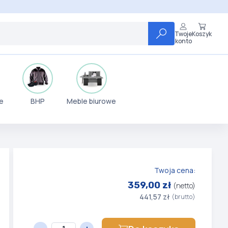
Twoje
Koszyk
konto
e
BHP
Meble biurowe
Twoja cena:
359,00 zł
(netto)
441,57 zł
(brutto)