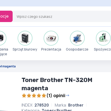
ocje
zenia
Sprzęt biurowy
Prezentacja
Gospodarcze
Spożywcz
jące
0M magenta
Toner Brother TN-320M
magenta
(1) opinii
INDEX:
278520
Marka:
Brother
Kategoria:
Tonery Brother