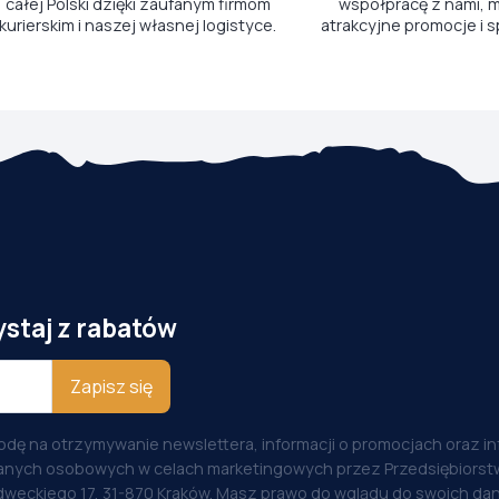
całej Polski dzięki zaufanym firmom
współpracę z nami, m
kurierskim i naszej własnej logistyce.
atrakcyjne promocje i s
ystaj z rabatów
Zapisz się
odę na otrzymywanie newslettera, informacji o promocjach oraz i
anych osobowych w celach marketingowych przez Przedsiębiorstw
weckiego 17, 31-870 Kraków. Masz prawo do wglądu do swoich dan