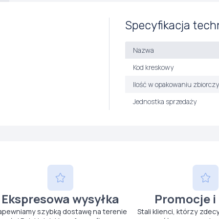
Specyfikacja tech
Nazwa
Kod kreskowy
Ilość w opakowaniu zbiorcz
Jednostka sprzedaży
Ekspresowa wysyłka
Promocje i
apewniamy szybką dostawę na terenie
Stali klienci, którzy zdec