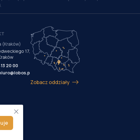
.
KT
a (Kraków)
Medweckiego 17,
Kraków
413 20 00
biuro@lobos.pl
Zobacz oddziały
uje