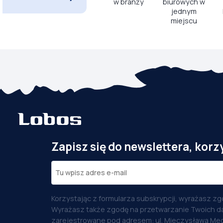
w branży
biurowych w
jednym
miejscu
Zapisz się do newslettera, korz
Korzystając z formularza subskrypcji, wyrażasz zg
Wyrażasz także zgodę na przetwarzanie Twoich d
zarejestrowane pod adresem: ul. Mieczysława Med