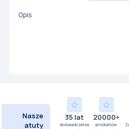
Opis
Nasze
35 lat
20000+
atuty
doświadczenia
produktów
Z