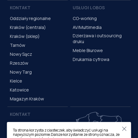
KONTAKT
USŁUGI LOBOS
Oddziały regionalne
CO-working
Kraków (centrala)
AV/Multimedia
Dzierżawa i outsourcing
Kraków (sklep)
druku
Tarnów
Meble Biurowe
Nowy Sącz
Drukarnia cyfrowa
Rzeszów
Nowy Targ
Kielce
Katowice
Magazyn Kraków
KONTAKT
Centrala (Kraków)
Ta strona korzysta z ciasteczek, aby świadczyć usługi na
ul. M. Medweckiego 17, 31-
najwyższym poziomie.Dalsze korzystanie ze strony oznacza, że
870 Kraków