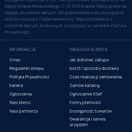
Mieczysława Medweckiego 17, 31-870 Kraków. Masz prawo do
wglądu do swoich danych, ich poprawiania oraz usunięcia w
wybranym przez Ciebie momencie. Więcej informacji o
ochronie danych osobowych znajdziesz w zakładce Polityka
Prywatności.
INFORMACJE
OBSŁUGA KLIENTA
O nas
Jak dokonać zakupu
Regulamin sklepu
Koszt i sposoby dostawy
Polityka Prywatności
Czas realizacji zamówienia
Kariera
Zamów katalog
Ogłoszenia
Ogłoszenie KSeF
Nasi klienci
Formy płatności
Nasi partnerzy
Dostępność towarów
Gwarancja i serwis
urządzeń