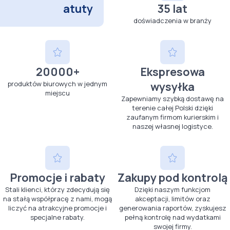
atuty
35 lat
doświadczenia w branży
20000+
Ekspresowa
produktów biurowych w jednym
wysyłka
miejscu
Zapewniamy szybką dostawę na
terenie całej Polski dzięki
zaufanym firmom kurierskim i
naszej własnej logistyce.
Promocje i rabaty
Zakupy pod kontrolą
Stali klienci, którzy zdecydują się
Dzięki naszym funkcjom
na stałą współpracę z nami, mogą
akceptacji, limitów oraz
liczyć na atrakcyjne promocje i
generowania raportów, zyskujesz
specjalne rabaty.
pełną kontrolę nad wydatkami
swojej firmy.